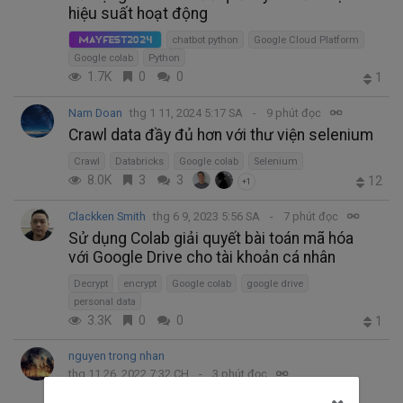
hiệu suất hoạt động
chatbot python
Google Cloud Platform
MayFest2024
Google colab
Python
1.7K
0
0
1
Nam Doan
thg 1 11, 2024 5:17 SA
9 phút đọc
Crawl data đầy đủ hơn với thư viện selenium
Crawl
Databricks
Google colab
Selenium
8.0K
3
3
12
+1
Clackken Smith
thg 6 9, 2023 5:56 SA
7 phút đọc
Sử dụng Colab giải quyết bài toán mã hóa
với Google Drive cho tài khoản cá nhân
Decrypt
encrypt
Google colab
google drive
personal data
3.3K
0
0
1
nguyen trong nhan
thg 11 26, 2022 7:32 CH
3 phút đọc
OCR quá đơn giản với Tesseract-ocr trên