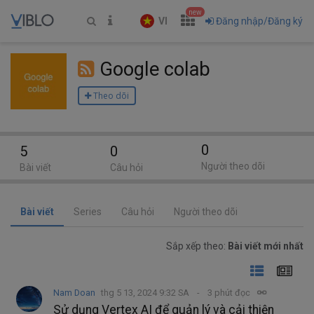
new
VI
Đăng nhập/Đăng ký
Google colab
Theo dõi
0
5
0
Người theo dõi
Bài viết
Câu hỏi
Bài viết
Series
Câu hỏi
Người theo dõi
Sắp xếp theo:
Bài viết mới nhất
Nam Doan
thg 5 13, 2024 9:32 SA
3 phút đọc
Sử dụng Vertex AI để quản lý và cải thiện