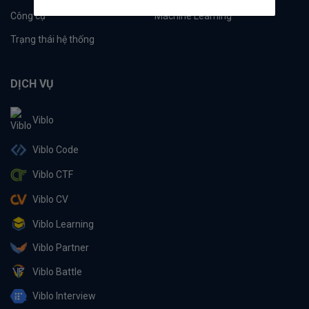
Công cụ
Machine Learning
Trạng thái hệ thống
DỊCH VỤ
Viblo
Viblo Code
Viblo CTF
Viblo CV
Viblo Learning
Viblo Partner
Viblo Battle
Viblo Interview