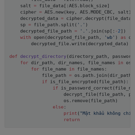
    salt 
=
 file_data
[
:
AES
.
block_size
]
    cipher 
=
 AES
.
new
(
key
,
 AES
.
MODE_CBC
,
 salt
)
    decrypted_data 
=
 cipher
.
decrypt
(
file_data
[
    sp 
=
 file_path
.
split
(
'.'
)
    decrypted_file_path 
=
'.'
.
join
(
sp
[
:
-
2
]
)
with
open
(
decrypted_file_path
,
'wb'
)
as
 de
        decrypted_file
.
write
(
decrypted_data
)
def
decrypt_directory
(
directory_path
,
 password
for
 dir_path
,
 dir_names
,
 file_names 
in
 os
.
for
 file_name 
in
 file_names
:
            file_path 
=
 os
.
path
.
join
(
dir_path
,
if
 is_file_encrypted
(
file_path
)
:
if
 is_password_correct
(
file_na
                    decrypt_file
(
file_path
,
 pa
                    os
.
remove
(
file_path
)
else
:
print
(
"Mật khẩu không chín
return