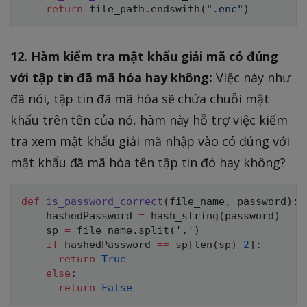
return
 file_path
.
endswith
(
".enc"
)
12. Hàm kiểm tra mật khẩu giải mã có đúng
với tập tin đã mã hóa hay không:
Việc này như
đã nói, tập tin đã mã hóa sẽ chứa chuỗi mật
khẩu trên tên của nó, hàm này hỗ trợ việc kiểm
tra xem mật khẩu giải mã nhập vào có đúng với
mật khẩu đã mã hóa tên tập tin đó hay không?
def
is_password_correct
(
file_name
,
 password
)
:
    hashedPassword 
=
 hash_string
(
password
)
    sp 
=
 file_name
.
split
(
'.'
)
if
 hashedPassword 
==
 sp
[
len
(
sp
)
-
2
]
:
return
True
else
:
return
False