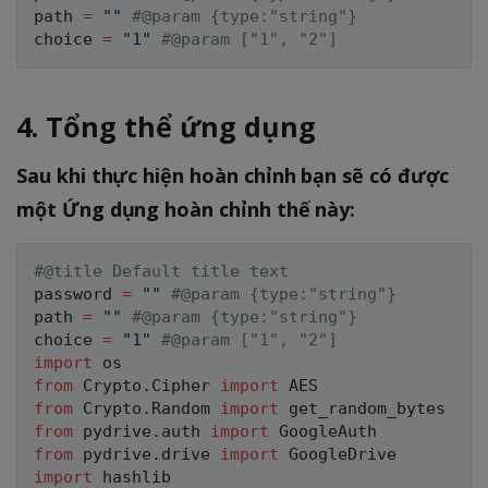
path 
=
""
#@param {type:"string"}
choice 
=
"1"
#@param ["1", "2"]
4. Tổng thể ứng dụng
Sau khi thực hiện hoàn chỉnh bạn sẽ có được
một Ứng dụng hoàn chỉnh thế này:
#@title Default title text
password 
=
""
#@param {type:"string"}
path 
=
""
#@param {type:"string"}
choice 
=
"1"
#@param ["1", "2"]
import
from
 Crypto
.
Cipher 
import
from
 Crypto
.
Random 
import
from
 pydrive
.
auth 
import
from
 pydrive
.
drive 
import
import