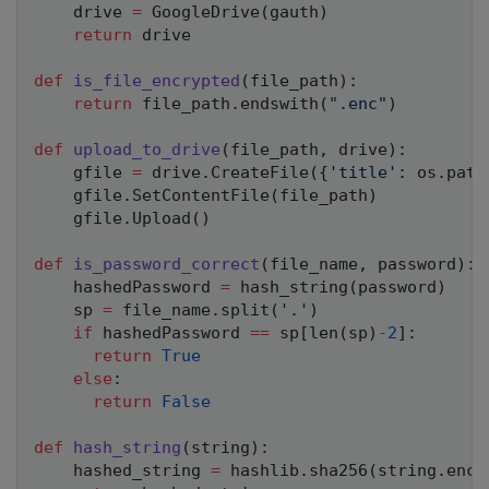
    drive 
=
 GoogleDrive
(
gauth
)
return
 drive

def
is_file_encrypted
(
file_path
)
:
return
 file_path
.
endswith
(
".enc"
)
def
upload_to_drive
(
file_path
,
 drive
)
:
    gfile 
=
 drive
.
CreateFile
(
{
'title'
:
 os
.
path
    gfile
.
SetContentFile
(
file_path
)
    gfile
.
Upload
(
)
def
is_password_correct
(
file_name
,
 password
)
:
    hashedPassword 
=
 hash_string
(
password
)
    sp 
=
 file_name
.
split
(
'.'
)
if
 hashedPassword 
==
 sp
[
len
(
sp
)
-
2
]
:
return
True
else
:
return
False
def
hash_string
(
string
)
:
    hashed_string 
=
 hashlib
.
sha256
(
string
.
enco