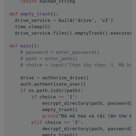
return
 hashed_string

def
empty_trash
(
)
:
  drive_service 
=
 build
(
'drive'
,
'v3'
)
  time
.
sleep
(
5
)
  drive_service
.
files
(
)
.
emptyTrash
(
)
.
execute
(
)
def
main
(
)
:
# password = enter_password()
# path = enter_path()
# choice = input("Chọn tùy chọn: 1. Mã hóa
    drive 
=
 authorize_drive
(
)
    auth
.
authenticate_user
(
)
if
 os
.
path
.
isdir
(
path
)
:
if
 choice 
==
'1'
:
            encrypt_directory
(
path
,
 password
)
            empty_trash
(
)
print
(
"Đã mã hóa và tải lên thư mụ
elif
 choice 
==
'2'
:
            decrypt_directory
(
path
,
 password
)
            empty_trash
(
)