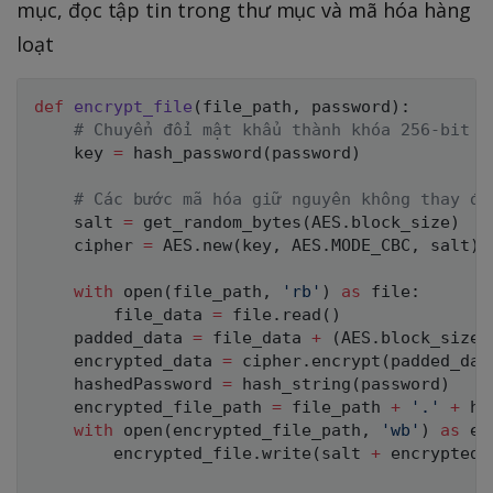
mục, đọc tập tin trong thư mục và mã hóa hàng
loạt
def
encrypt_file
(
file_path
,
 password
)
:
# Chuyển đổi mật khẩu thành khóa 256-bit (
    key 
=
 hash_password
(
password
)
# Các bước mã hóa giữ nguyên không thay đổ
    salt 
=
 get_random_bytes
(
AES
.
block_size
)
    cipher 
=
 AES
.
new
(
key
,
 AES
.
MODE_CBC
,
 salt
)
with
open
(
file_path
,
'rb'
)
as
file
:
        file_data 
=
file
.
read
(
)
    padded_data 
=
 file_data 
+
(
AES
.
block_size 
    encrypted_data 
=
 cipher
.
encrypt
(
padded_dat
    hashedPassword 
=
 hash_string
(
password
)
    encrypted_file_path 
=
 file_path 
+
'.'
+
 ha
with
open
(
encrypted_file_path
,
'wb'
)
as
 en
        encrypted_file
.
write
(
salt 
+
 encrypted_