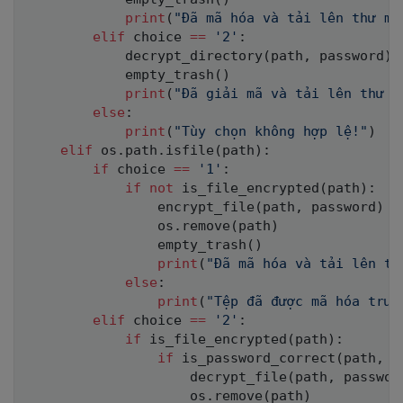
print
(
"Đã mã hóa và tải lên thư mụ
elif
 choice 
==
'2'
:
            decrypt_directory
(
path
,
 password
)
            empty_trash
(
)
print
(
"Đã giải mã và tải lên thư m
else
:
print
(
"Tùy chọn không hợp lệ!"
)
elif
 os
.
path
.
isfile
(
path
)
:
if
 choice 
==
'1'
:
if
not
 is_file_encrypted
(
path
)
:
                encrypt_file
(
path
,
 password
)
                os
.
remove
(
path
)
                empty_trash
(
)
print
(
"Đã mã hóa và tải lên tậ
else
:
print
(
"Tệp đã được mã hóa trướ
elif
 choice 
==
'2'
:
if
 is_file_encrypted
(
path
)
:
if
 is_password_correct
(
path
,
 p
                    decrypt_file
(
path
,
 passwor
                    os
.
remove
(
path
)