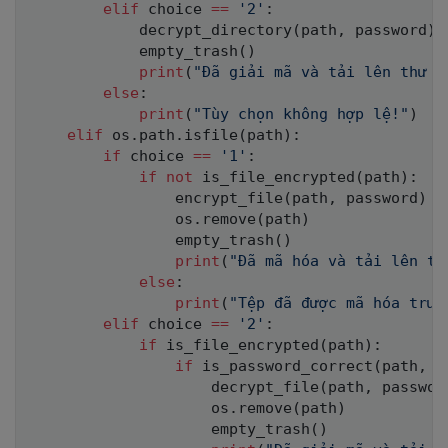
elif
 choice 
==
'2'
:
            decrypt_directory
(
path
,
 password
)
            empty_trash
(
)
print
(
"Đã giải mã và tải lên thư m
else
:
print
(
"Tùy chọn không hợp lệ!"
)
elif
 os
.
path
.
isfile
(
path
)
:
if
 choice 
==
'1'
:
if
not
 is_file_encrypted
(
path
)
:
                encrypt_file
(
path
,
 password
)
                os
.
remove
(
path
)
                empty_trash
(
)
print
(
"Đã mã hóa và tải lên tậ
else
:
print
(
"Tệp đã được mã hóa trướ
elif
 choice 
==
'2'
:
if
 is_file_encrypted
(
path
)
:
if
 is_password_correct
(
path
,
 p
                    decrypt_file
(
path
,
 passwor
                    os
.
remove
(
path
)
                    empty_trash
(
)