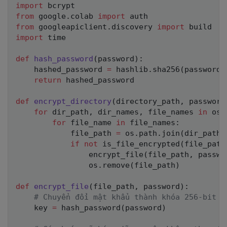
import
from
 google
.
colab 
import
from
 googleapiclient
.
discovery 
import
import
 time

def
hash_password
(
password
)
:
    hashed_password 
=
 hashlib
.
sha256
(
password
.
return
 hashed_password

def
encrypt_directory
(
directory_path
,
 password
for
 dir_path
,
 dir_names
,
 file_names 
in
 os
.
for
 file_name 
in
 file_names
:
            file_path 
=
 os
.
path
.
join
(
dir_path
,
if
not
 is_file_encrypted
(
file_path
                encrypt_file
(
file_path
,
 passwo
                os
.
remove
(
file_path
)
def
encrypt_file
(
file_path
,
 password
)
:
# Chuyển đổi mật khẩu thành khóa 256-bit (
    key 
=
 hash_password
(
password
)