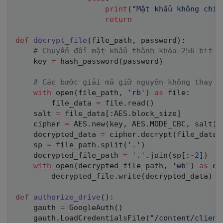
print
(
"Mật khẩu không chín
return
def
decrypt_file
(
file_path
,
 password
)
:
# Chuyển đổi mật khẩu thành khóa 256-bit (
    key 
=
 hash_password
(
password
)
# Các bước giải mã giữ nguyên không thay đ
with
open
(
file_path
,
'rb'
)
as
file
:
        file_data 
=
file
.
read
(
)
    salt 
=
 file_data
[
:
AES
.
block_size
]
    cipher 
=
 AES
.
new
(
key
,
 AES
.
MODE_CBC
,
 salt
)
    decrypted_data 
=
 cipher
.
decrypt
(
file_data
[
    sp 
=
 file_path
.
split
(
'.'
)
    decrypted_file_path 
=
'.'
.
join
(
sp
[
:
-
2
]
)
with
open
(
decrypted_file_path
,
'wb'
)
as
 de
        decrypted_file
.
write
(
decrypted_data
)
def
authorize_drive
(
)
:
    gauth 
=
 GoogleAuth
(
)
    gauth
.
LoadCredentialsFile
(
"/content/client