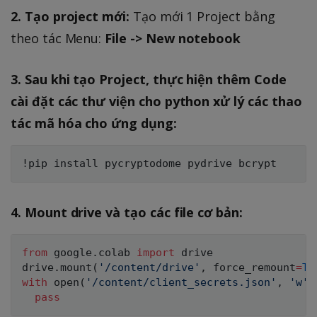
2. Tạo project mới:
Tạo mới 1 Project bằng
theo tác Menu:
File -> New notebook
3. Sau khi tạo Project, thực hiện thêm Code
cài đặt các thư viện cho python xử lý các thao
tác mã hóa cho ứng dụng:
4. Mount drive và tạo các file cơ bản:
from
 google
.
colab 
import
 drive

drive
.
mount
(
'/content/drive'
,
 force_remount
=
Tr
with
open
(
'/content/client_secrets.json'
,
'w'
)
pass