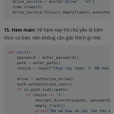
  drive_service 
=
 build
(
'drive'
,
'v3'
)
  time
.
sleep
(
5
)
  drive_service
.
files
(
)
.
emptyTrash
(
)
.
execute
(
)
15. Hàm main:
Về hàm này thì chủ yếu là kiến
thức cơ bản, nên không cần giải thích gì nhé
def
main
(
)
:
    password 
=
 enter_password
(
)
    path 
=
 enter_path
(
)
    choice 
=
input
(
"Chọn tùy chọn: 1. Mã hóa |
    drive 
=
 authorize_drive
(
)
    auth
.
authenticate_user
(
)
if
 os
.
path
.
isdir
(
path
)
:
if
 choice 
==
'1'
:
            encrypt_directory
(
path
,
 password
)
            empty_trash
(
)
print
(
"Đã mã hóa và tải lên thư mụ