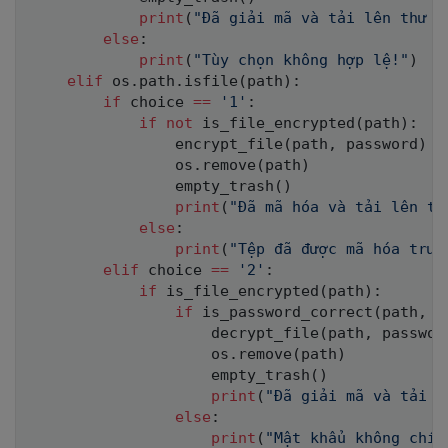
print
(
"Đã giải mã và tải lên thư m
else
:
print
(
"Tùy chọn không hợp lệ!"
)
elif
 os
.
path
.
isfile
(
path
)
:
if
 choice 
==
'1'
:
if
not
 is_file_encrypted
(
path
)
:
                encrypt_file
(
path
,
 password
)
                os
.
remove
(
path
)
                empty_trash
(
)
print
(
"Đã mã hóa và tải lên tậ
else
:
print
(
"Tệp đã được mã hóa trướ
elif
 choice 
==
'2'
:
if
 is_file_encrypted
(
path
)
:
if
 is_password_correct
(
path
,
 p
                    decrypt_file
(
path
,
 passwor
                    os
.
remove
(
path
)
                    empty_trash
(
)
print
(
"Đã giải mã và tải l
else
:
print
(
"Mật khẩu không chín