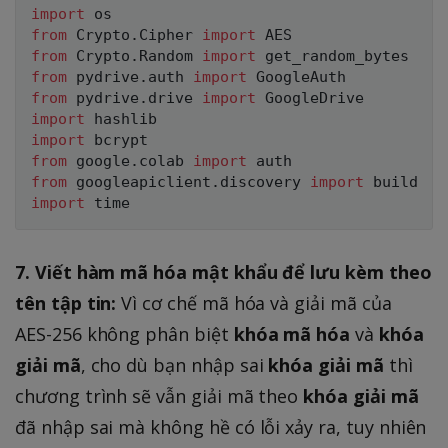
import
from
 Crypto
.
Cipher 
import
from
 Crypto
.
Random 
import
from
 pydrive
.
auth 
import
from
 pydrive
.
drive 
import
import
import
from
 google
.
colab 
import
from
 googleapiclient
.
discovery 
import
import
7. Viết hàm mã hóa mật khẩu để lưu kèm theo
tên tập tin:
Vì cơ chế mã hóa và giải mã của
AES-256 không phân biệt
khóa mã hóa
và
khóa
giải mã
, cho dù bạn nhập sai
khóa giải mã
thì
chương trình sẽ vẫn giải mã theo
khóa giải mã
đã nhập sai mà không hề có lỗi xảy ra, tuy nhiên