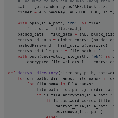
# Các bước mã hóa giữ nguyên không thay đổ
    salt 
=
 get_random_bytes
(
AES
.
block_size
)
    cipher 
=
 AES
.
new
(
key
,
 AES
.
MODE_CBC
,
 salt
)
with
open
(
file_path
,
'rb'
)
as
file
:
        file_data 
=
file
.
read
(
)
    padded_data 
=
 file_data 
+
(
AES
.
block_size 
    encrypted_data 
=
 cipher
.
encrypt
(
padded_dat
    hashedPassword 
=
 hash_string
(
password
)
    encrypted_file_path 
=
 file_path 
+
'.'
+
 ha
with
open
(
encrypted_file_path
,
'wb'
)
as
 en
        encrypted_file
.
write
(
salt 
+
 encrypted_
def
decrypt_directory
(
directory_path
,
 password
for
 dir_path
,
 dir_names
,
 file_names 
in
 os
.
for
 file_name 
in
 file_names
:
            file_path 
=
 os
.
path
.
join
(
dir_path
,
if
 is_file_encrypted
(
file_path
)
:
if
 is_password_correct
(
file_na
                    decrypt_file
(
file_path
,
 pa
                    os
.
remove
(
file_path
)
else
: