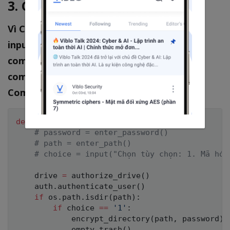
3. Cải tiến input
Vì Colab cho phép chúng ta thực hiện việc
input thông qua form nên ta sẽ thực hiện
comment 3 dòng lấy dữ liệu thông qua
command input và đưa nó thành form
Comment input sửa hàm main như sau:
def
main
(
)
:
# password = enter_password()
# path = enter_path()
# choice = input("Chọn tùy chọn: 1. Mã hóa
    drive 
=
 authorize_drive
(
)
    auth
.
authenticate_user
(
)
if
 os
.
path
.
isdir
(
path
)
:
if
 choice 
==
'1'
:
            encrypt_directory
(
path
,
 password
)
            empty_trash
(
)