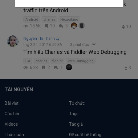
Sử dụng Charles Proxy để theo dõi network
traffic trên Android
Android
charles
Networking
18.5K
10
3
10
Nguyen Thi Thanh Ly
thg 2 24, 2017 6:59 SA
3 phút đọc
Tìm hiểu Charles và Fiddler Web Debugging
QA
charles
fiddler
Web Dubugging
6.8K
2
1
3
TÀI NGUYÊN
Bài viết
Tổ chức
Câu hỏi
Tags
Videos
Tác giả
Thảo luận
Đề xuất hệ thống