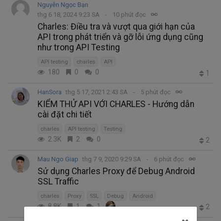
Nguyễn Ngọc Bạn
thg 6 18, 2024 9:23 SA
10 phút đọc
Charles: Điều tra và vượt qua giới hạn của
API trong phát triển và gỡ lỗi ứng dụng cũng
như trong API Testing
API testing
charles
API
180
0
0
1
HanSora
thg 5 17, 2021 2:43 SA
5 phút đọc
KIỂM THỬ API VỚI CHARLES - Hướng dẫn
cài đặt chi tiết
charles
API testing
Testing
2.3K
2
0
2
Mau Ngo Giap
thg 7 9, 2020 9:29 SA
6 phút đọc
Sử dụng Charles Proxy để Debug Android
SSL Traffic
charles
Proxy
SSL
Debug
Android
8.8K
1
1
2