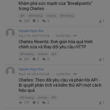
Khám phá sức mạnh của "Breakpoints"
trong Charles
API
API testing
charles
API Debug
244
0
0
1
Nguyễn Ngọc Bạn
thg 6 18, 2024 9:23 SA
6 phút đọc
Charles Rewrite: Đơn giản hóa quá trình
chỉnh sửa và thay đổi yêu cầu HTTP
API testing
charles
API
241
0
0
1
Nguyễn Ngọc Bạn
thg 6 18, 2024 9:23 SA
4 phút đọc
Charles: Theo dõi yêu cầu và phản hồi API -
Bí quyết phân tích và kiểm thử API một cách
hiệu quả
API testing
charles
API
191
0
0
1