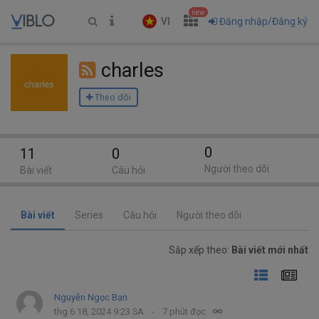
new
VI
Đăng nhập/Đăng ký
charles
Theo dõi
0
11
0
Người theo dõi
Bài viết
Câu hỏi
Bài viết
Series
Câu hỏi
Người theo dõi
Sắp xếp theo:
Bài viết mới nhất
Nguyễn Ngọc Bạn
thg 6 18, 2024 9:23 SA
7 phút đọc