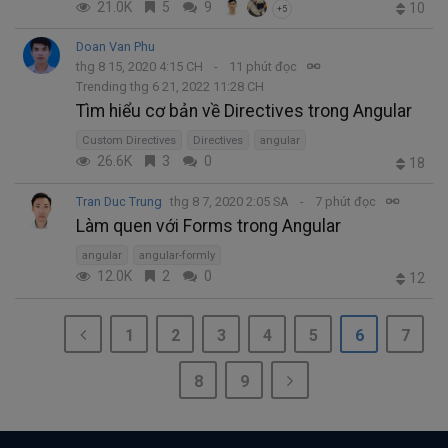
21.0K
5
9
10
+5
Doan Van Phu
thg 8 15, 2020 4:15 CH
11 phút đọc
Trending thg 6 21, 2022 11:28 CH
Tìm hiểu cơ bản về Directives trong Angular
Custom Directives
Directives
angular
26.6K
3
0
18
Tran Duc Trung
thg 8 7, 2020 2:05 SA
7 phút đọc
Làm quen với Forms trong Angular
angular
angular-formly
12.0K
2
0
12
1
2
3
4
5
6
7
8
9