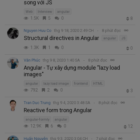
song với JS
Web
Interview
angular
1.5K
5
0
8
Nguyen Huu Co
thg 9 18, 2020 2:49 CH
8 phút đọc
Structural directives in Angular
angular
JS
1.3K
1
0
0
Văn Phúc
thg 9 8, 2020 1:40 SA
8 phút đọc
Angular - Tự xây dựng module "lazy load
images"
angular
lazy load image
frontend
HTML
792
2
0
3
Tran Duc Trung
thg 9 4, 2020 3:48 SA
8 phút đọc
Reactive form trong Angular
angular-formly
angular
12.9K
6
0
12
Huấn Nguyễn
thg 9 3, 2020 3:04 CH
7 phút đọc