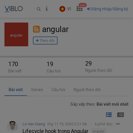
new
VI
Đăng nhập/Đăng ký
angular
Theo dõi
29
170
19
Người theo dõi
Bài viết
Câu hỏi
Bài viết
Series
Câu hỏi
Người theo dõi
Sắp xếp theo:
Bài viết mới nhất
Le Van Giang
thg 11 19, 2020 2:21 SA
6 phút đọc
Lifecycle hook trong Angular
angular