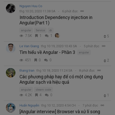
Nguyen Huu Co
thg 10 20, 2020 11:38 SA
6 phút đọc
Introduction Dependency injection in
Angular(Part 1)
angular
Service
di
7.5K
1
1
5
Le Van Giang
thg 10 19, 2020 10:43 SA
5 phút đọc
Tìm hiểu về Angular - Phần 3
angular
451
0
0
2
thang tran
thg 10 18, 2020 11:24 SA
8 phút đọc
Các phương pháp hay để có một ứng dụng
Angular sạch và hiệu quả
angular
clearn code
4.2K
4
0
1
Huấn Nguyễn
thg 10 12, 2020 4:54 CH
7 phút đọc
[Angular interview] Browser và xử lí song