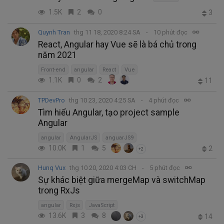
1.5K
2
0
3
Quynh Tran
thg 11 18, 2020 8:24 SA
10 phút đọc
React, Angular hay Vue sẽ là bá chủ trong
năm 2021
Front-end
angular
React
Vue
1.1K
0
2
11
TPDevPro
thg 10 23, 2020 4:25 SA
4 phút đọc
Tìm hiểu Angular, tạo project sample
Angular
angular
AngularJS
anguarJS9
10.0K
1
5
2
+2
Hunq Vux
thg 10 20, 2020 4:03 CH
5 phút đọc
Sự khác biệt giữa mergeMap và switchMap
trong RxJs
angular
Rxjs
JavaScript
13.6K
3
8
14
+3