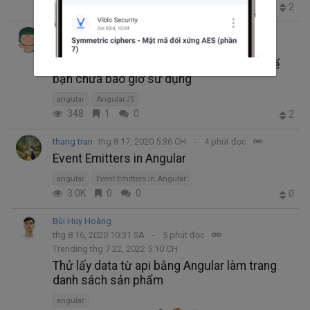
478
0
0
2
Nguyen Van Duong
thg 8 19, 2020 2:44 SA
3 phút đọc
10 tính năng hữu ích trong angularjs có thể
bạn chưa bao giờ sử dụng
angular
AngularJS
348
1
0
2
thang tran
thg 8 17, 2020 5:36 CH
4 phút đọc
Event Emitters in Angular
angular
Event Emitters in Angular
3.0K
0
0
0
Bùi Huy Hoàng
thg 8 16, 2020 10:31 SA
5 phút đọc
Trending thg 7 22, 2022 5:10 CH
Thử lấy data từ api bằng Angular làm trang
danh sách sản phẩm
angular