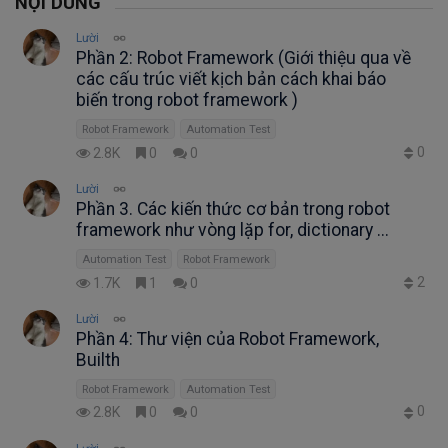
NỘI DUNG
Lười
Phần 2: Robot Framework (Giới thiệu qua về
các cấu trúc viết kịch bản cách khai báo
biến trong robot framework )
Robot Framework
Automation Test
0
2.8K
0
0
Lười
Phần 3. Các kiến thức cơ bản trong robot
framework như vòng lặp for, dictionary ...
Automation Test
Robot Framework
2
1.7K
1
0
Lười
Phần 4: Thư viện của Robot Framework,
Builth
Robot Framework
Automation Test
0
2.8K
0
0