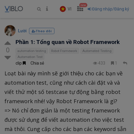
new
VI
Đăng nhập/Đăng ký
Lười
Theo dõi
Phần 1: Tổng quan về Robot Framework
0
automation testing
Robot Framework
Automated Testing
Automation Test
clip
Chia sẻ
433
1
Loạt bài này mình sẽ giới thiệu cho các bạn về
automation test, cũng như cách cài đặt và và
viết thử một số testcase tự động bằng robot
framework nhé! vậy Robot Framework là gì?
=> Nó chỉ đơn giản là một testing framework
được sử dụng để viết automation cho việc test
mà thôi. Cung cấp cho các bạn các keyword sẵn