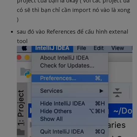
project của bạn là okay ( với các project đã
có sẽ thì bạn chỉ cần import nó vào là xong
)
sau đó vào References để cấu hình extenal
tool