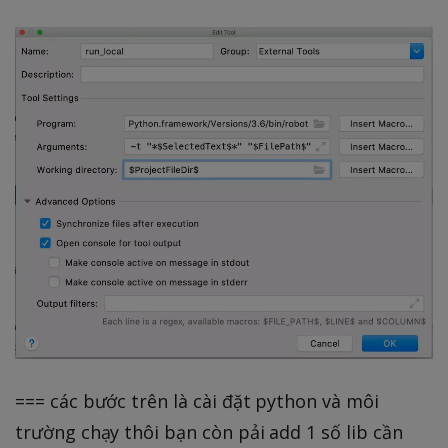
e
o
il
t
P
je
e
e
a
c
D
d
t
t
ir
T
h
F
e
il
x
e
t
D
ir
=== các bước trên là cài đặt python và môi
trường chạy thôi bạn còn pải add 1 số lib cần