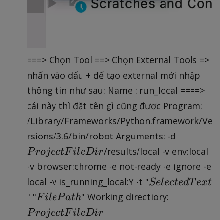
===> Chọn Tool ==> Chọn External Tools =>
nhấn vào dấu + để tạo external mới nhập
thông tin như sau: Name : run_local ====>
cái này thì đặt tên gì cũng được Program:
/Library/Frameworks/Python.framework/Ve
P
rsions/3.6/bin/robot Arguments: -d
r
/results/local -v env:local
P
ro
j
ec
tF
i
l
eD
i
r
o
-v browser:chrome -e not-ready -e ignore -e
je
S
local -v is_running_local:Y -t "
S
e
l
ec
t
e
d
T
e
x
t
c
el
F
P
" "
" Working directiory:
F
i
l
e
P
a
t
h
t
e
il
r
F
P
ro
j
ec
tF
i
l
eD
i
r
c