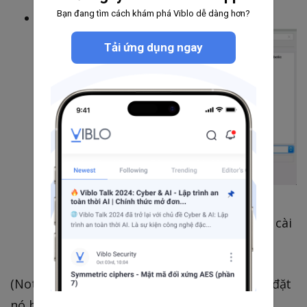
Bạn đang tìm cách khám phá Viblo dễ dàng hơn?
Chọn dấu + ở dưới để
Tải ứng dụng ngay
==> Nhập lib robotframework , do mình
đang dùng version 3.1.2 rồi nên mình sẽ cài
bản đó nhé
(Note : ngoài ra bạn có thể dùng pip3 để cài đặt
nó bằng lệnh như sau: pip3 install