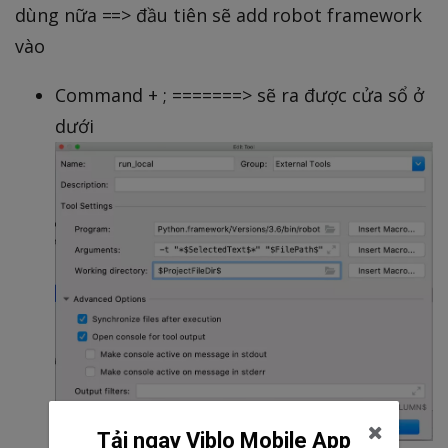
dùng nữa ==> đầu tiên sẽ add robot framework
vào
Command + ; =======> sẽ ra được cửa sổ ở
dưới
Tải ngay Viblo Mobile App