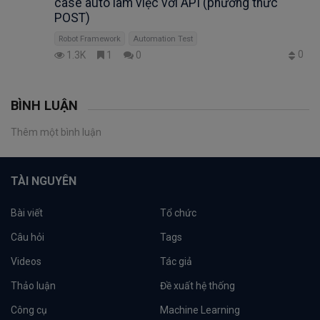
case auto làm việc với API (phương thức
POST)
Robot Framework
Automation Test
0
1.3K
1
0
BÌNH LUẬN
Thêm một bình luận
TÀI NGUYÊN
Bài viết
Tổ chức
Câu hỏi
Tags
Videos
Tác giả
Thảo luận
Đề xuất hệ thống
Công cụ
Machine Learning