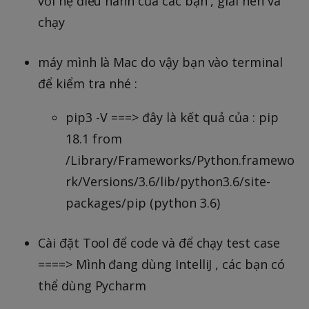
với hệ điều hành của các bạn , giải nén và
chạy
máy mình là Mac do vậy bạn vào terminal
để kiểm tra nhé :
pip3 -V ===> đây là kết quả của : pip
18.1 from
/Library/Frameworks/Python.framewo
rk/Versions/3.6/lib/python3.6/site-
packages/pip (python 3.6)
Cài đặt Tool để code và để chạy test case
====> Mình đang dùng IntelliJ , các bạn có
thể dùng Pycharm