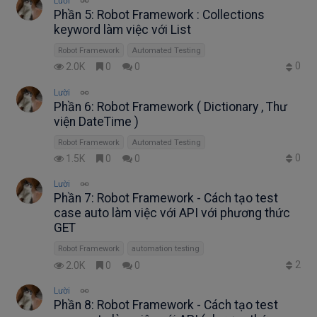
Lười
Phần 5: Robot Framework : Collections
keyword làm việc với List
Robot Framework
Automated Testing
0
2.0K
0
0
Lười
Phần 6: Robot Framework ( Dictionary , Thư
viện DateTime )
Robot Framework
Automated Testing
0
1.5K
0
0
Lười
Phần 7: Robot Framework - Cách tạo test
case auto làm việc với API với phương thức
GET
Robot Framework
automation testing
2
2.0K
0
0
Lười
Phần 8: Robot Framework - Cách tạo test