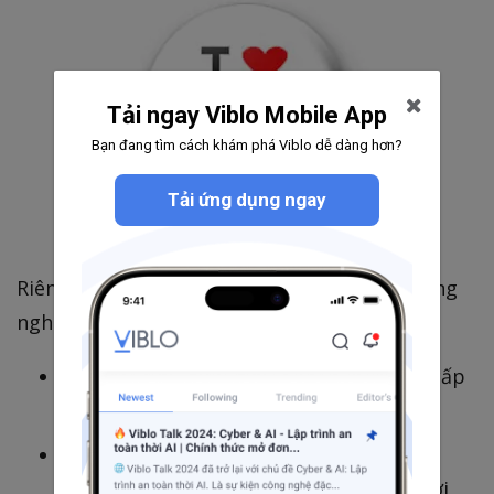
Tải ngay Viblo Mobile App
Bạn đang tìm cách khám phá Viblo dễ dàng hơn?
Tải ứng dụng ngay
Riêng
đã làm thay đổi công
Linus Torvalds
nghệ hai lần.
Lần đầu là
, giúp cung cấp
Linux kernel
cho Internet
năng lượng
Lần hai là
, hệ thống
Git
quản lí mã
được giới code trên khắp thế giới
nguồn