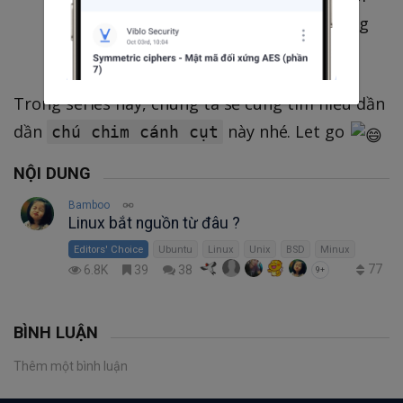
&
(Sinh ra trong
yêu thích
tin dùng
quá trình phát triển Linux kernel)
Trong series này, chúng ta sẽ cùng tìm hiểu dần
dần
này nhé. Let go
chú chim cánh cụt
NỘI DUNG
Bamboo
Linux bắt nguồn từ đâu ?
Editors' Choice
Ubuntu
Linux
Unix
BSD
Minux
77
6.8K
39
38
9+
BÌNH LUẬN
Thêm một bình luận