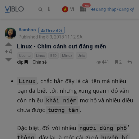
new
VI
Đăng nhập/Đăng ký
Bamboo
Theo dõi
Published thg 8 3, 2018 11:12 SA
Linux - Chim cánh cụt đáng mến
+4
Ubuntu
Linux
BSD
Minux
Unix
clip
Chia sẻ
441
2
, chắc hẳn đây là cái tên mà nhiều
Linux
bạn đã biết tới, nhưng xung quanh đó vẫn
còn nhiều
mơ hồ và nhiều điều
khái niệm
chưa được
.
tường tận
Đặc biệt, đối với nhiều
người dùng phổ
, đây lại là một cái gì đó
,
thông
huyền bí