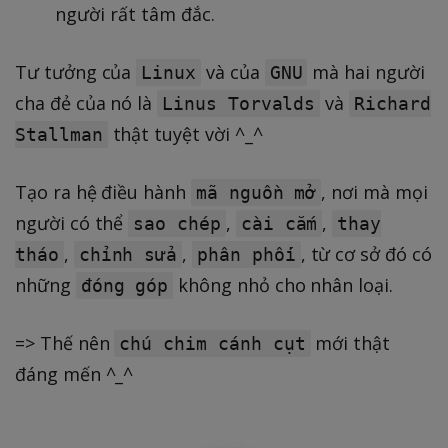
người rất tâm đắc.
Tư tưởng của
và của
mà hai người
Linux
GNU
cha đẻ của nó là
và
Linus Torvalds
Richard
thật tuyệt vời ^_^
Stallman
Tạo ra hệ điều hành
, nơi mà mọi
mã nguồn mở
người có thể
,
,
sao chép
cài cắm
thay
,
,
, từ cơ sở đó có
tháo
chỉnh sửa
phân phối
những
không nhỏ cho nhân loại.
đóng góp
=> Thế nên
mới thật
chú chim cánh cụt
đáng mến ^_^