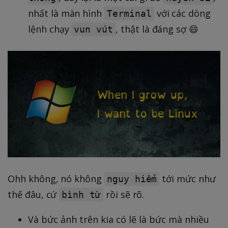
nhất là màn hình
với các dòng
Terminal
lệnh chạy
, thật là đáng sợ 😄
vun vút
Ohh không, nó không
tới mức như
nguy hiểm
thế đâu, cứ
rồi sẽ rõ.
bình từ
Và bức ảnh trên kia có lẽ là bức mà nhiều