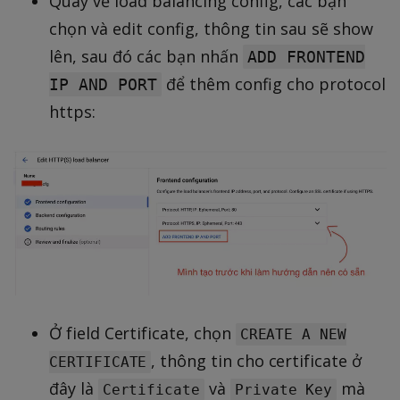
Quay về load balancing config, các bạn
chọn và edit config, thông tin sau sẽ show
lên, sau đó các bạn nhấn
ADD FRONTEND
để thêm config cho protocol
IP AND PORT
https:
Ở field Certificate, chọn
CREATE A NEW
, thông tin cho certificate ở
CERTIFICATE
đây là
và
mà
Certificate
Private Key