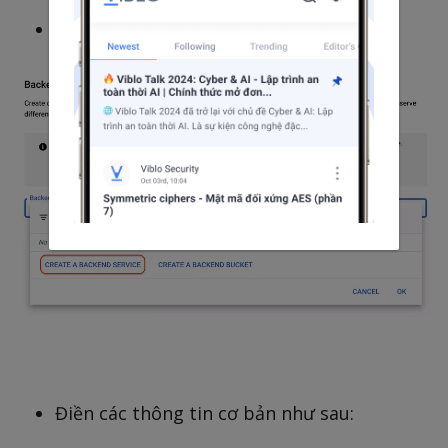
Phần Backend Configuration chọn:
Điền các thông tin cơ bản như sau: