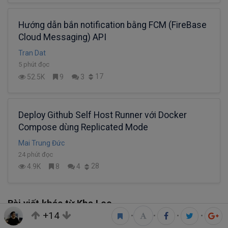
Hướng dẫn bắn notification bằng FCM (FireBase
Cloud Messaging) API
Tran Dat
5 phút đọc
17
52.5K
9
3
Deploy Github Self Host Runner với Docker
Compose dùng Replicated Mode
Mai Trung Đức
24 phút đọc
28
4.9K
8
4
Bài viết khác từ Kha Leo
+14
•
•
•
•