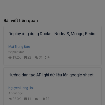
Bài viết liên quan
Deploy ứng dụng Docker, NodeJS, Mongo, Redis
Mai Trung Đức
22 phút đọc
46
19.2K
22
31
Hướng dẫn tạo API ghi dữ liệu lên google sheet
Nguyen Hong Hai
4 phút đọc
14
22.0K
11
1