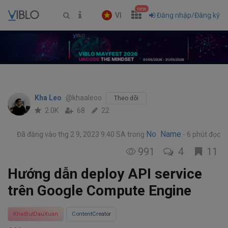
new
VI
Đăng nhập/Đăng ký
Kha Leo
@khaaleoo
Theo dõi
2.0K
68
22
No Name
Đã đăng vào thg 2 9, 2023 9:40 SA
trong
6 phút đọc
991
4
11
Hướng dẫn deploy API service
trên Google Compute Engine
KhaiButDauXuan
ContentCreator