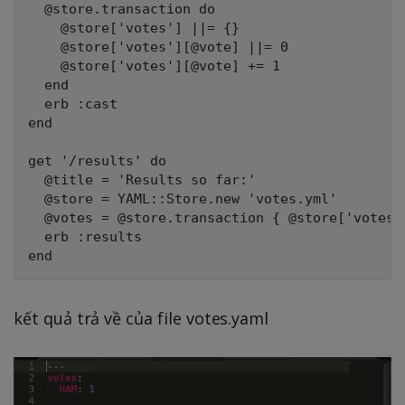
  @store.transaction do

    @store['votes'] ||= {}

    @store['votes'][@vote] ||= 0

    @store['votes'][@vote] += 1

  end

  erb :cast

end

get '/results' do

  @title = 'Results so far:'

  @store = YAML::Store.new 'votes.yml'

  @votes = @store.transaction { @store['votes']
  erb :results

kết quả trả về của file votes.yaml