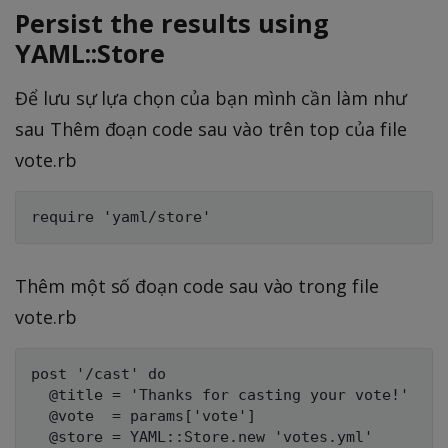
Persist the results using
YAML::Store
Để lưu sự lựa chọn của bạn mình cần làm như
sau Thêm đoạn code sau vào trên top của file
vote.rb
Thêm một số đoạn code sau vào trong file
vote.rb
post '/cast' do

  @title = 'Thanks for casting your vote!'

  @vote  = params['vote']

  @store = YAML::Store.new 'votes.yml'
