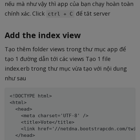
nếu mà như vậy thì app của bạn chạy hoàn toàn
chính xác. Click
để tăt server
ctrl + C
Add the index view
Tạo thêm folder views trong thư mục app để
tạo 1 đường dẫn tới các views Tạo 1 file
index.erb trong thư mục vừa tạo với nội dung
như sau
<!DOCTYPE html>

<html>

  <head>

    <meta charset='UTF-8' />

    <title>Vote</title>

    <link href='//netdna.bootstrapcdn.com/twit
  </head>
