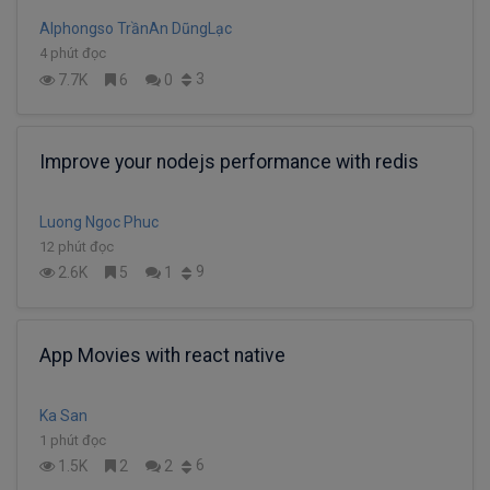
Alphongso TrầnAn DũngLạc
4 phút đọc
3
7.7K
6
0
Improve your nodejs performance with redis
Luong Ngoc Phuc
12 phút đọc
9
2.6K
5
1
App Movies with react native
Ka San
1 phút đọc
6
1.5K
2
2