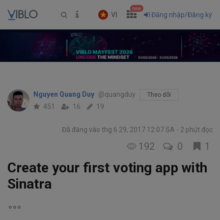
new
VI
Đăng nhập/Đăng ký
Nguyen Quang Duy
@quangduy
Theo dõi
451
16
19
Đã đăng vào thg 6 29, 2017 12:07 SA
2 phút đọc
192
0
1
Create your first voting app with
Sinatra