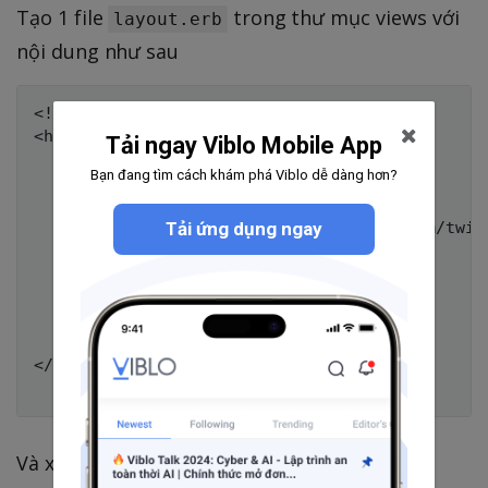
Tạo 1 file
trong thư mục views với
layout.erb
nội dung như sau
<!DOCTYPE html>

<html>

Tải ngay Viblo Mobile App
  <head>

Bạn đang tìm cách khám phá Viblo dễ dàng hơn?
    <meta charset='UTF-8' />

    <title>Suffragist</title>

Tải ứng dụng ngay
    <link href='//netdna.bootstrapcdn.com/twit
  </head>

  <body class='container'>

    <h1><%= @title %></h1>

    <%= yield %>

  </body>

</html>

Và xóa các đoạn code trùng lặp trong 2 file