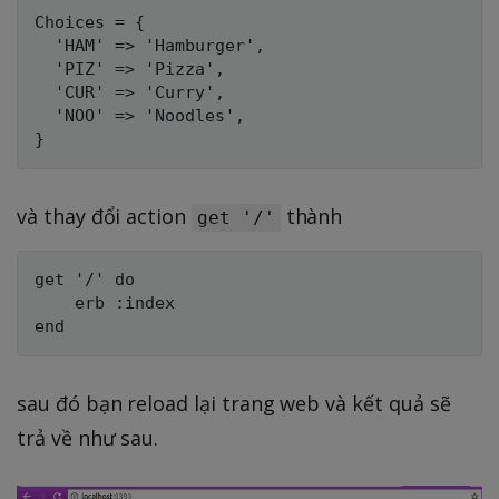
Choices = {

  'HAM' => 'Hamburger',

  'PIZ' => 'Pizza',

  'CUR' => 'Curry',

  'NOO' => 'Noodles',

và thay đổi action
thành
get '/'
get '/' do

    erb :index

sau đó bạn reload lại trang web và kết quả sẽ
trả về như sau.