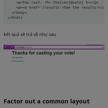
    <p>You cast: <%= Choices[@vote] %></p>

    <p><a href='/results'>See the results!</a><
  </body>

kết quả sẽ trả về như sau
Factor out a common layout