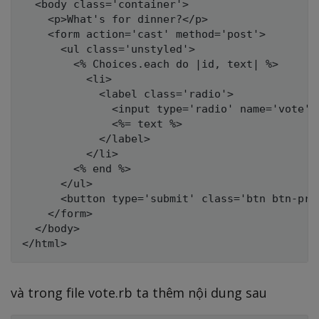
  <body class='container'>

    <p>What's for dinner?</p>

    <form action='cast' method='post'>

      <ul class='unstyled'>

        <% Choices.each do |id, text| %>

          <li>

            <label class='radio'>

              <input type='radio' name='vote' 
              <%= text %>

            </label>

          </li>

        <% end %>

      </ul>

      <button type='submit' class='btn btn-pri
    </form>

  </body>

và trong file vote.rb ta thêm nội dung sau