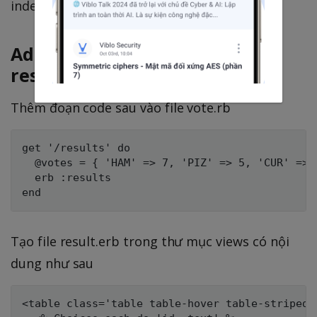
index.erb và cast.erb
Add the results route and the
results view
Thêm đoạn code sau vào file vote.rb
get '/results' do

  @votes = { 'HAM' => 7, 'PIZ' => 5, 'CUR' => 3
  erb :results

Tạo file result.erb trong thư mục views có nội
dung như sau
<table class='table table-hover table-striped'>