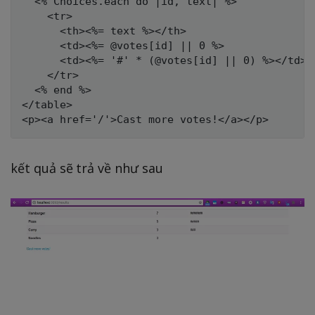
  <% Choices.each do |id, text| %>

    <tr>

      <th><%= text %></th>

      <td><%= @votes[id] || 0 %>

      <td><%= '#' * (@votes[id] || 0) %></td>

    </tr>

  <% end %>

</table>

kết quả sẽ trả về như sau