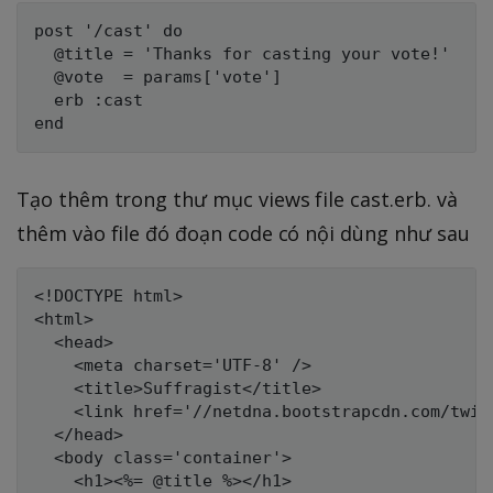
post '/cast' do

  @title = 'Thanks for casting your vote!'

  @vote  = params['vote']

  erb :cast

Tạo thêm trong thư mục views file cast.erb. và
thêm vào file đó đoạn code có nội dùng như sau
<!DOCTYPE html>

<html>

  <head>

    <meta charset='UTF-8' />

    <title>Suffragist</title>

    <link href='//netdna.bootstrapcdn.com/twit
  </head>

  <body class='container'>

    <h1><%= @title %></h1>
