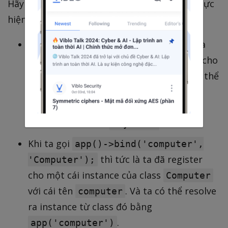
Hãy cùng phân tích xem Service Container thực
hiện phép màu đó như thế nào nhé.
Trước tiên, hãy để ý vào constructor của
class
. Ở đây ta đã type-hint cho
Computer
những dependency được truyền vào. Cụ thể
là một instance của class
$monitor
, còn
là một
Monitor
$keyboard
instance của class
.
Keyboard
Khi ta gọi
app()->bind('computer',
thì tức là ta đã register
'Computer');
cho một cái instance của class
Computer
với cái tên
. Và ta có thể resolve
computer
ra instance từ class đó bằng
.
app('computer')