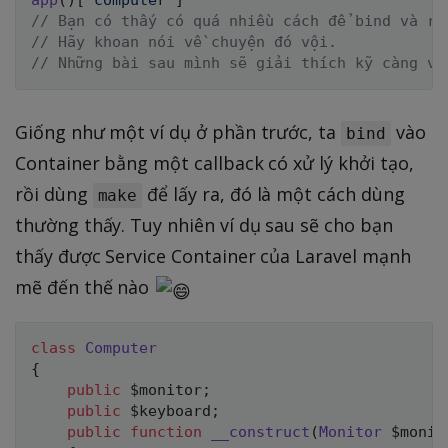
app
(
)
[
'computer'
]
// Bạn có thấy có quá nhiều cách để bind và re
// Hãy khoan nói về chuyện đó vội.
// Những bài sau mình sẽ giải thích kỹ càng về
Giống như một ví dụ ở phần trước, ta
vào
bind
Container bằng một callback có xử lý khởi tạo,
rồi dùng
để lấy ra, đó là một cách dùng
make
thường thấy. Tuy nhiên ví dụ sau sẽ cho bạn
thấy được Service Container của Laravel mạnh
mẽ đến thế nào
class
Computer
{
public
$monitor
;
public
$keyboard
;
public
function
__construct
(
Monitor
$monit