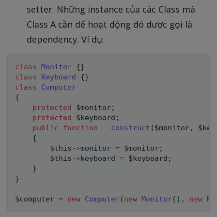
setter. Những instance của các Class mà
Class A cần để hoạt động đó được gọi là
dependency. Ví dụ:
class
Monitor
{
}
class
Keyboard
{
}
class
Computer
{
protected
$monitor
;
protected
$keyboard
;
public
function
__construct
(
$monitor
,
$key
{
$this
->
monitor
=
$monitor
;
$this
->
keyboard
=
$keyboard
;
}
}
$computer
=
new
Computer
(
new
Monitor
(
)
,
new
Ke