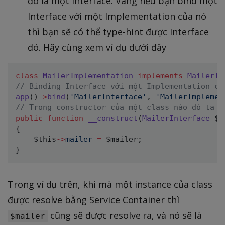
đó là một Interface. Vâng nếu bạn bind một
Interface với một Implementation của nó
thì bạn sẽ có thể type-hint được Interface
đó. Hãy cùng xem ví dụ dưới đây
class
MailerImplementation
implements
MailerIn
// Binding Interface với một Implementation củ
app
(
)
->
bind
(
'MailerInterface'
,
'MailerImplemen
// Trong constructor của một class nào đó ta c
public
function
__construct
(
MailerInterface
$m
{
$this
->
mailer
=
$mailer
;
}
Trong ví dụ trên, khi mà một instance của class
được resolve bằng Service Container thì
cũng sẽ được resolve ra, và nó sẽ là
$mailer