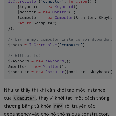
IoC
::
register
(
'computer'
,
function
(
)
{
$keyboard
=
new
Keyboard
(
)
;
$monitor
=
new
Monitor
(
)
;
$computer
=
new
Computer
(
$monitor
,
$keyboa
return
$computer
;
}
)
;
// Lấy ra một computer instance với dependency
$photo
=
IoC
::
resolve
(
'computer'
)
;
// Without IoC
$keyboard
=
new
Keyboard
(
)
;
$monitor
=
new
Monitor
(
)
;
$computer
=
new
Computer
(
$monitor
,
$keyboard
)
;
Như ta thấy thì khi cần khởi tạo một instance
của
, thay vì khởi tạo một cách thông
Computer
thường bằng từ khóa
rồi truyền các
new
dependency vào cho nó thông qua constructor,