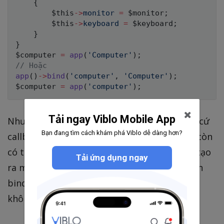
{
$this
->
monitor
=
$monitor
;
$this
->
keyboard
=
$keyboard
;
}
}
$computer
=
app
(
'Computer'
)
;
// Hoặc
app
(
)
->
bind
(
'computer'
,
'Computer'
)
;
$computer
=
app
(
'computer'
)
;
Tải ngay Viblo Mobile App
Như bạn thấy, ta không cần phải truyền bất cứ
Bạn đang tìm cách khám phá Viblo dễ dàng hơn?
callback nào vào hàm
cả. Thậm chí ta còn
bind
có thể gọi thẳng
để khởi tạo
app('Computer')
Tải ứng dụng ngay
ra một instance của
mà không cần
Computer
bind gì hết, không cần khởi tạo dependency,
không cần inject cái gì cả!