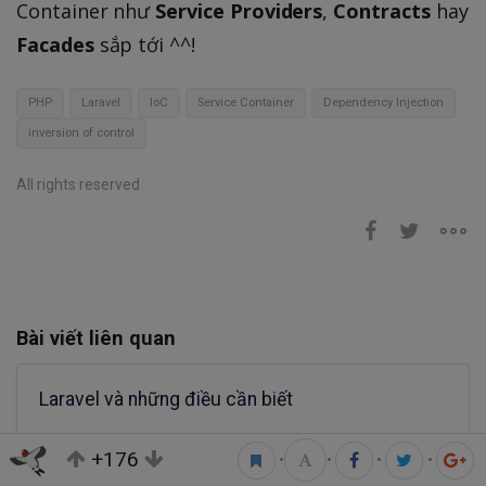
Container như
Service Providers
,
Contracts
hay
Facades
sắp tới ^^!
PHP
Laravel
IoC
Service Container
Dependency Injection
inversion of control
All rights reserved
Bài viết liên quan
Laravel và những điều cần biết
+176
Hoàng Hữu Hợi
•
•
•
•
17 phút đọc