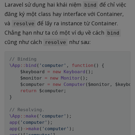
Laravel sử dụng hai khái niệm
để chỉ việc
bind
đăng ký một class hay interface với Container,
và
để lấy ra instance từ Container.
resolve
Chẳng hạn như ta có một ví dụ về cách
bind
cũng như cách
như sau:
resolve
// Binding
\
App
::
bind
(
'computer'
,
function
(
)
{
$keyboard
=
new
Keyboard
(
)
;
$monitor
=
new
Monitor
(
)
;
$computer
=
new
Computer
(
$monitor
,
$keyboa
return
$computer
;
}
// Resolving.
\
App
::
make
(
'computer'
)
;
app
(
'computer'
)
;
app
(
)
->
make
(
'computer'
)
;