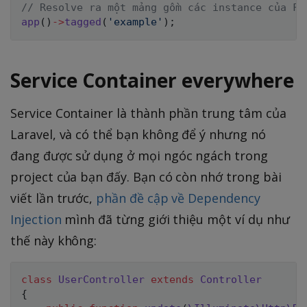
// Resolve ra một mảng gồm các instance của Fo
app
(
)
->
tagged
(
'example'
)
;
Service Container everywhere
Service Container là thành phần trung tâm của
Laravel, và có thể bạn không để ý nhưng nó
đang được sử dụng ở mọi ngóc ngách trong
project của bạn đấy. Bạn có còn nhớ trong bài
viết lần trước,
phần đề cập về Dependency
Injection
mình đã từng giới thiệu một ví dụ như
thế này không:
class
UserController
extends
Controller
{