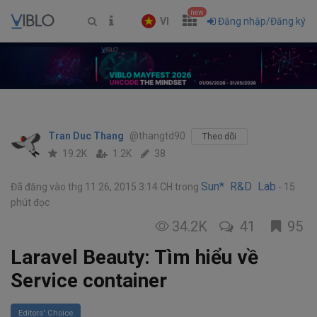
new
VI
Đăng nhập/Đăng ký
Tran Duc Thang
@thangtd90
Theo dõi
19.2K
1.2K
38
Sun* R&D Lab
Đã đăng vào thg 11 26, 2015 3:14 CH
trong
15
phút đọc
34.2K
41
95
Laravel Beauty: Tìm hiểu về
Service container
Editors' Choice