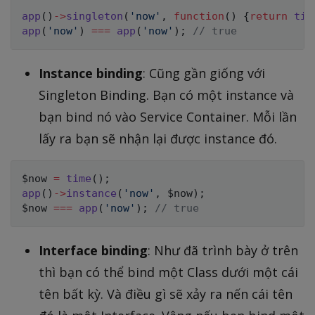
app
(
)
->
singleton
(
'now'
,
function
(
)
{
return
tim
app
(
'now'
)
===
app
(
'now'
)
;
// true
Instance binding
: Cũng gần giống với
Singleton Binding. Bạn có một instance và
bạn bind nó vào Service Container. Mỗi lần
lấy ra bạn sẽ nhận lại được instance đó.
$now
=
time
(
)
;
app
(
)
->
instance
(
'now'
,
$now
)
;
$now
===
app
(
'now'
)
;
// true
Interface binding
: Như đã trình bày ở trên
thì bạn có thể bind một Class dưới một cái
tên bất kỳ. Và điều gì sẽ xảy ra nến cái tên