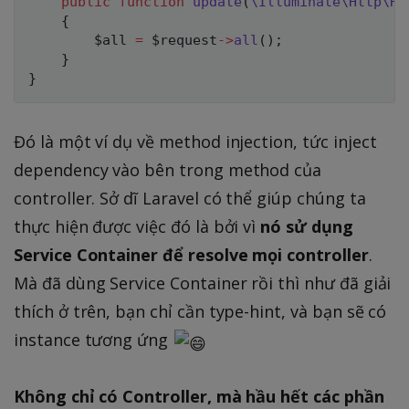
public
function
update
(
\
Illuminate
\
Http
\
Re
{
$all
=
$request
->
all
(
)
;
}
}
Đó là một ví dụ về method injection, tức inject
dependency vào bên trong method của
controller. Sở dĩ Laravel có thể giúp chúng ta
thực hiện được việc đó là bởi vì
nó sử dụng
Service Container để resolve mọi controller
.
Mà đã dùng Service Container rồi thì như đã giải
thích ở trên, bạn chỉ cần type-hint, và bạn sẽ có
instance tương ứng
Không chỉ có Controller, mà hầu hết các phần