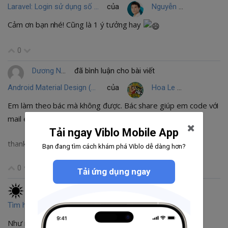
Laravel: Login sử dụng số điện thoại không cần mã nước?
của
Nguyễn Hữu Kim
Cảm ơn bạn nhé! Cũng là 1 ý tưởng hay
0
Dương Nguyễn Văn
đã bình luận cho bài viết
Android Material Design (Tìm hiểu về Animations & Transitions)
của
Hoa Le Quang
Em làm theo bác mà không được. Bác share giúp em code với
mail em làm
duongnguyen2802gmail.com
Tải ngay Viblo Mobile App
thanks bác
Bạn đang tìm cách khám phá Viblo dễ dàng hơn?
0
Tải ứng dụng ngay
Nguyen Van Huong
đã bình luận cho bài viết
Tìm hiểu Laravel từ số 0 (P5)
của
Nguyen Van Huong
Như nhau bạn nhé.