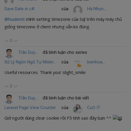
Save Date in c#
của
Hà Nhung
@huukimit
mình setting timezone của Sql trên máy máy chủ
giống timezone ở client nhưng vẫn ko đúng.
0
Trần Duy Khánh
đã bình luận cho series
Xử Lý Ngôn Ngữ Tự Nhiên với Python
của
bienhoang
Useful resources. Thank you! :slight_smile:
0
Trần Duy Khánh
đã bình luận cho bài viết
Laravel Page View Counter
của
CuO IT
Giờ người dùng clear cookie rồi F5 tính sao đây bạn ^^