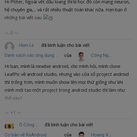
Hi Ptiter, Ngoài vết dầu loang thì kì học đó còn mạng neuron,
hệ chuyên gia,... và rất nhiều thuật toán khác nữa. Hẹn bạn ở
những bài viết sau
0
Hien Le
đã bình luận cho bài viết
Danh sách các ứng dụng Android mã nguồn mở tuyệt vời để tăng cường kỹ năng lập trình cho bạn
của
Công Nguyễn Thành
Hi bạn, mình là newbie android, cho mình hỏi, mình clone
LeafPic về android studio, nhưng vào cửa sổ project android
thì trống trơn, mình muốn show lên mọi thứ giống như khi
mình mới tạo một project trong android studio thì làm như
thế nào?
+1
Ó Công Phan
đã bình luận cho bài viết
Cơ bản về RxAndroid
của
Hoang Van Tuan