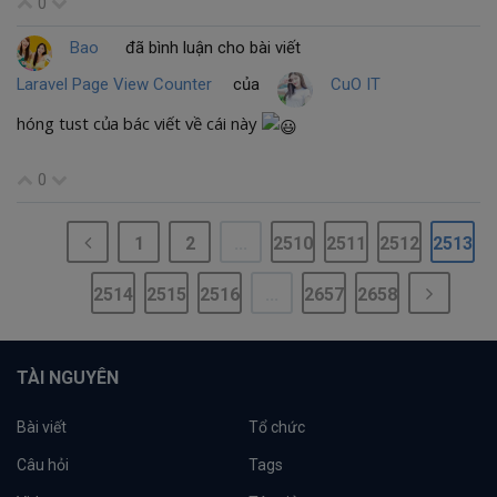
0
Bao
đã bình luận cho bài viết
Laravel Page View Counter
của
CuO IT
hóng tust của bác viết về cái này
0
1
2
...
2510
2511
2512
2513
2514
2515
2516
...
2657
2658
TÀI NGUYÊN
Bài viết
Tổ chức
Câu hỏi
Tags