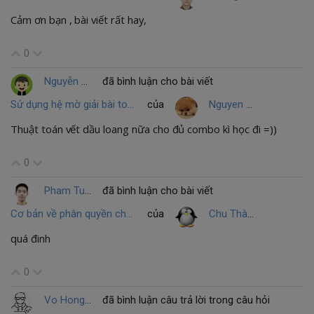
Cảm ơn bạn , bài viết rất hay,
0
Nguyễn Thanh Hải
đã bình luận cho bài viết
Sử dụng hệ mờ giải bài toán tính thời gian bơm nước
của
Nguyen Thi Phuong
Thuật toán vết dầu loang nữa cho đủ combo kì học đi =))
0
Pham Tuan Sang
đã bình luận cho bài viết
Cơ bản về phân quyền cho file trong Linux (phần 1)
của
Chu Thành Hưng
quá đinh
0
Vo Hong Quan
đã bình luận câu trả lời trong câu hỏi