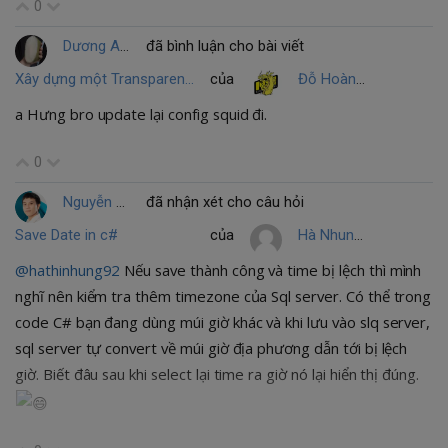
0
Dương Anh Tuấn
đã bình luận cho bài viết
Xây dựng một Transparent Proxy để Filter HTTP và HTTPS với Squid trên Centos7
của
Đỗ Hoàng Minh Hưng
a Hưng bro update lại config squid đi.
0
Nguyễn Hữu Kim
đã nhận xét cho câu hỏi
Save Date in c#
của
Hà Nhung
@hathinhung92
Nếu save thành công và time bị lệch thì mình
nghĩ nên kiểm tra thêm timezone của Sql server. Có thể trong
code C# bạn đang dùng múi giờ khác và khi lưu vào slq server,
sql server tự convert về múi giờ địa phương dẫn tới bị lệch
giờ. Biết đâu sau khi select lại time ra giờ nó lại hiển thị đúng.