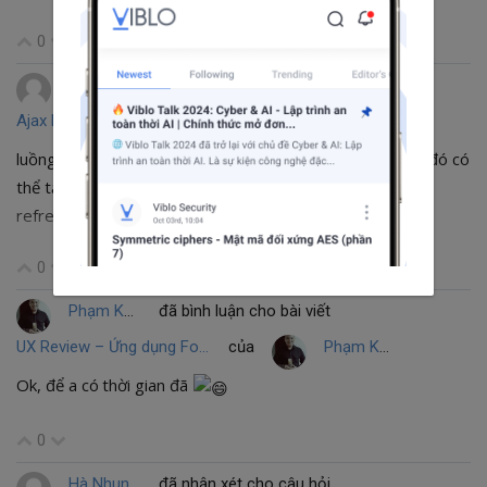
0
Vĩnh Thắng
đã bình luận cho bài viết
Ajax hoạt động như thế nào
của
Nguyen ManhTuan
luồng đơn giản là khi đã load 1 trang web, thì trang web đó có
thể tạo ajax request để load tiếp resource, mà ko phải
refresh lại cả trang.
0
Phạm Khôi UX Designer
đã bình luận cho bài viết
UX Review – Ứng dụng Foody, ngôi sao startup của năm 2017
của
Phạm Khôi UX Designer
Ok, để a có thời gian đã
0
Hà Nhung
đã nhận xét cho câu hỏi