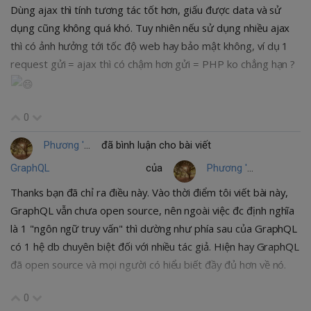
Dùng ajax thì tính tương tác tốt hơn, giấu được data và sử
dụng cũng không quá khó. Tuy nhiên nếu sử dụng nhiều ajax
thì có ảnh hưởng tới tốc độ web hay bảo mật không, ví dụ 1
request gửi = ajax thì có chậm hơn gửi = PHP ko chẳng hạn ?
0
Phương 'J' Lê H.
đã bình luận cho bài viết
GraphQL
của
Phương 'J' Lê H.
Thanks bạn đã chỉ ra điều này. Vào thời điểm tôi viết bài này,
GraphQL vẫn chưa open source, nên ngoài việc đc định nghĩa
là 1 "ngôn ngữ truy vấn" thì dường như phía sau của GraphQL
có 1 hệ db chuyên biệt đối với nhiều tác giả. Hiện hay GraphQL
đã open source và mọi người có hiểu biết đầy đủ hơn về nó.
0