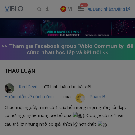
new
VI
Đăng nhập/Đăng ký
>> Tham gia Facebook group "Viblo Community" để
cùng nhau học tập và kết nối <<
THẢO LUẬN
Red Devil
đã bình luận cho bài viết
Hướng dẫn về cách dùng hàm $.ajax() của JQuery
của
Pham Bao Khanh
Chào mọi người, mình có 1 câu hỏi mong mọi người giải đáp,
có hơi ngô nghe mong ae bỏ quá
). Google có ra 1 vài
câu trả lời nhưng nhờ ae giải thích kỹ hơn chút