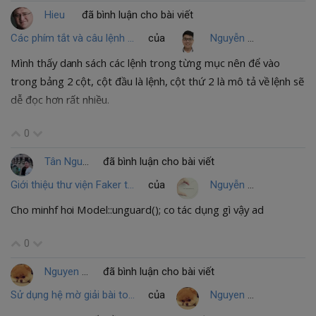
Hieu
đã bình luận cho bài viết
Các phím tắt và câu lệnh cơ bản trong Ubuntu
của
Nguyễn Cao Cường
Mình thấy danh sách các lệnh trong từng mục nên để vào
trong bảng 2 cột, cột đầu là lệnh, cột thứ 2 là mô tả về lệnh sẽ
dễ đọc hơn rất nhiều.
0
Tân Nguyễn
đã bình luận cho bài viết
Giới thiệu thư viện Faker trong laravel
của
Nguyễn Văn Cảnh
Cho minhf hoi Model::unguard(); co tác dụng gì vậy ad
0
Nguyen Thi Phuong
đã bình luận cho bài viết
Sử dụng hệ mờ giải bài toán tính thời gian bơm nước
của
Nguyen Thi Phuong