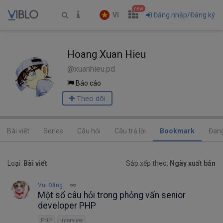
new
VI
Đăng nhập/Đăng ký
Hoang Xuan Hieu
@xuanhieu.pd
Báo cáo
Theo dõi
Bài viết
Series
Câu hỏi
Câu trả lời
Bookmark
Đang
Loại:
Bài viết
Sắp xếp theo:
Ngày xuất bản
Vui Đặng
Một số câu hỏi trong phỏng vấn senior
developer PHP
PHP
Interview