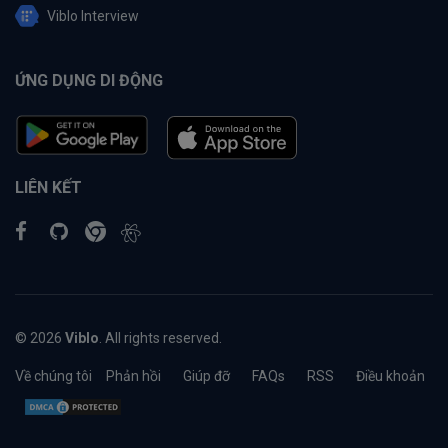
Viblo Interview
ỨNG DỤNG DI ĐỘNG
LIÊN KẾT
© 2026
Viblo
. All rights reserved.
Về chúng tôi
Phản hồi
Giúp đỡ
FAQs
RSS
Điều khoản