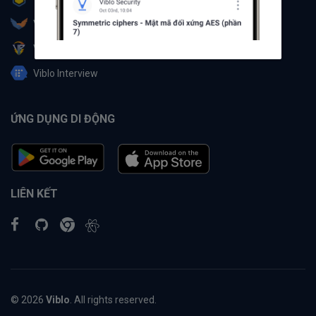
Viblo Partner
Viblo Battle
Viblo Interview
ỨNG DỤNG DI ĐỘNG
LIÊN KẾT
© 2026
Viblo
. All rights reserved.