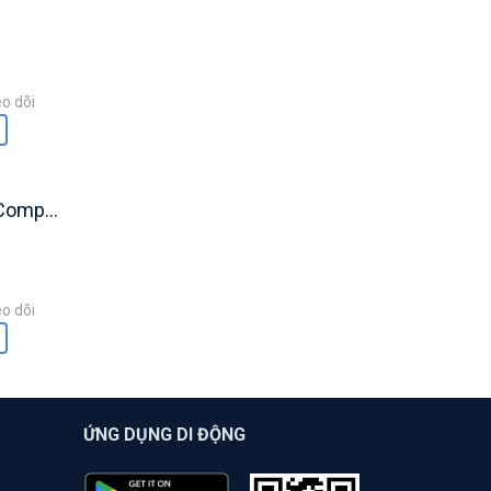
o dõi
ompose
o dõi
ỨNG DỤNG DI ĐỘNG