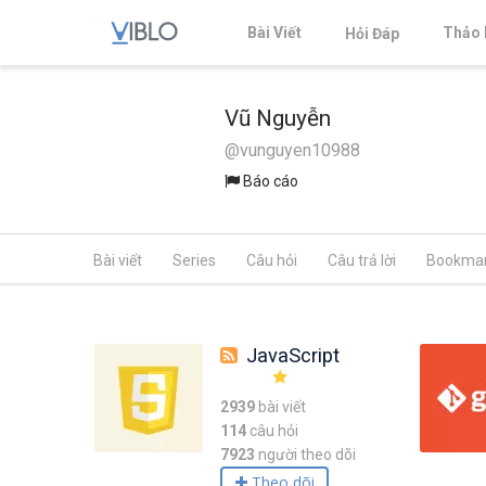
Bài Viết
Thảo 
Hỏi Đáp
Vũ Nguyễn
@vunguyen10988
Báo cáo
Bài viết
Series
Câu hỏi
Câu trả lời
Bookma
JavaScript
2939
bài viết
114
câu hỏi
7923
người theo dõi
Theo dõi