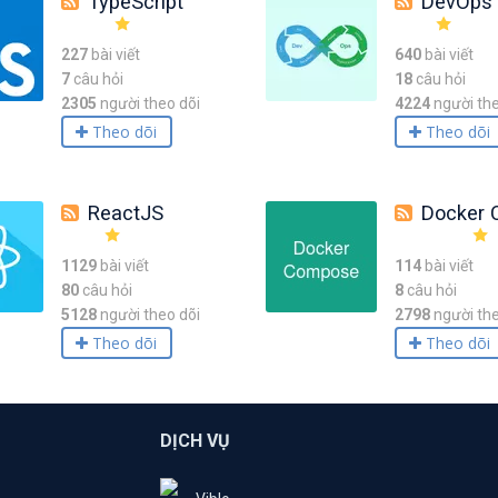
TypeScript
DevOps
227
bài viết
640
bài viết
7
câu hỏi
18
câu hỏi
2305
người theo dõi
4224
người the
Theo dõi
Theo dõi
ReactJS
Docker C
1129
bài viết
114
bài viết
80
câu hỏi
8
câu hỏi
5128
người theo dõi
2798
người the
Theo dõi
Theo dõi
DỊCH VỤ