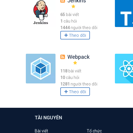
Jenkins
65
bài viết
1
câu hỏi
1444
người theo dõi
Theo dõi
Webpack
118
bài viết
10
câu hỏi
1281
người theo dõi
Theo dõi
TÀI NGUYÊN
Bài viết
Tổ chức