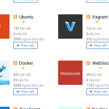
Ubuntu
Vagrant
141
bài viết
14
bài viết
6
câu hỏi
0
câu hỏi
2593
người theo dõi
333
người theo
Theo dõi
Theo dõi
Docker
WebSoc
591
bài viết
49
bài viết
39
câu hỏi
5
câu hỏi
6046
người theo dõi
1747
người the
Theo dõi
Theo dõi