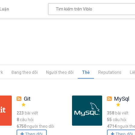
Luận
rk
Đang theo dõi
Người theo dõi
Thẻ
Reputations
Li
Git
MySql
223
bài viết
358
bài viết
8
câu hỏi
55
câu hỏi
6750
người theo dõi
4714
người the
Theo dõi
Theo dõi