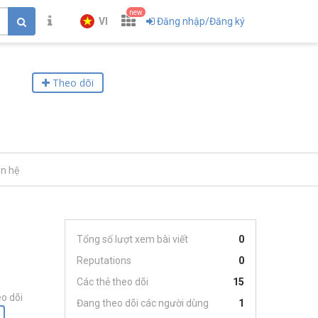
new
VI
Đăng nhập/Đăng ký
Theo dõi
ên hệ
Tổng số lượt xem bài viết
0
Reputations
0
Các thẻ theo dõi
15
o dõi
Đang theo dõi các người dùng
1