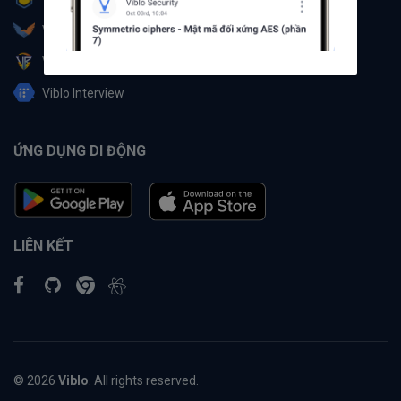
Viblo Partner
Viblo Battle
Viblo Interview
ỨNG DỤNG DI ĐỘNG
LIÊN KẾT
© 2026
Viblo
. All rights reserved.