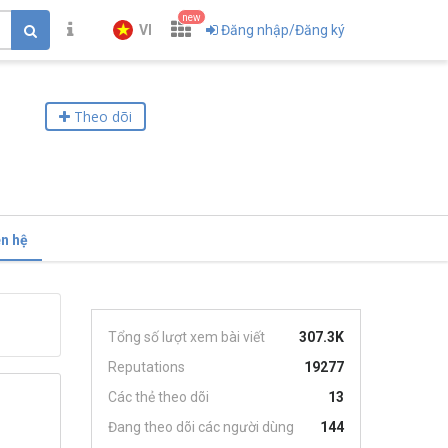
new
VI
Đăng nhập/Đăng ký
Theo dõi
ên hệ
Tổng số lượt xem bài viết
307.3K
Reputations
19277
Các thẻ theo dõi
13
Đang theo dõi các người dùng
144