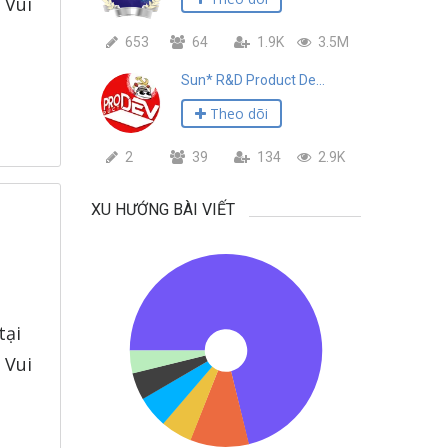
 Vui
653
64
1.9K
3.5M
Sun* R&D Product Development
Theo dõi
2
39
134
2.9K
XU HƯỚNG BÀI VIẾT
tại
 Vui