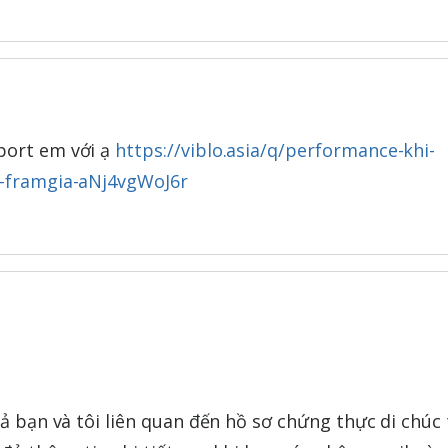
port em với ạ
https://viblo.asia/q/performance-khi-
a-framgia-aNj4vgWoJ6r
cả bạn và tôi liên quan đến hồ sơ chứng thực di chúc 