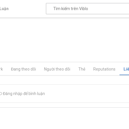
Luận
rk
Đang theo dõi
Người theo dõi
Thẻ
Reputations
Li
Đăng nhập để bình luận