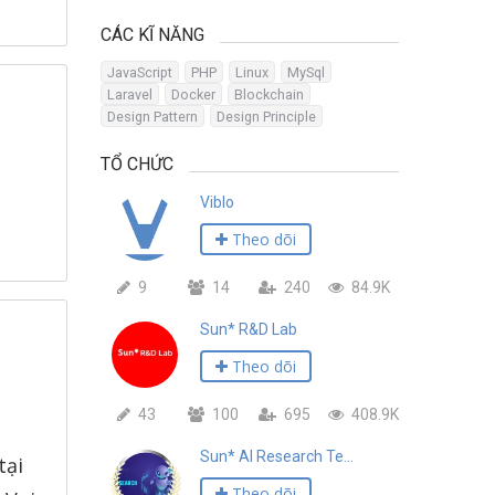
CÁC KĨ NĂNG
JavaScript
PHP
Linux
MySql
Laravel
Docker
Blockchain
Design Pattern
Design Principle
TỔ CHỨC
Viblo
Theo dõi
9
14
240
84.9K
Sun* R&D Lab
Theo dõi
43
100
695
408.9K
Sun* AI Research Team
tại
Theo dõi