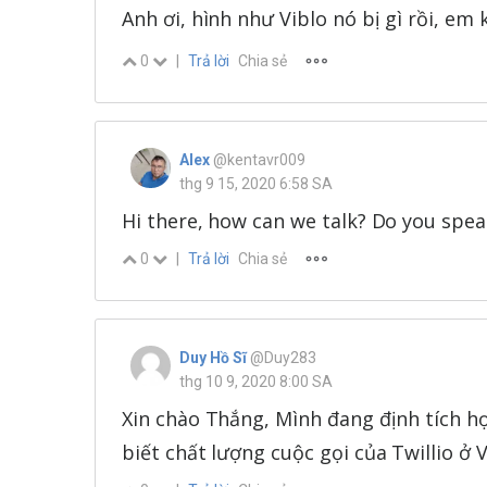
Anh ơi, hình như Viblo nó bị gì rồi, 
0
|
Trả lời
Chia sẻ
Alex
@kentavr009
thg 9 15, 2020 6:58 SA
Hi there, how can we talk? Do you speak
0
|
Trả lời
Chia sẻ
Duy Hồ Sĩ
@Duy283
thg 10 9, 2020 8:00 SA
Xin chào Thắng, Mình đang định tích hợ
biết chất lượng cuộc gọi của Twillio ở