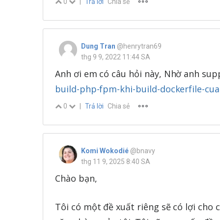
0
|
Trả lời
Chia sẻ
Dung Tran
@henrytran69
thg 9 9, 2022 11:44 SA
Anh ơi em có câu hỏi này, Nhờ anh sup
build-php-fpm-khi-build-dockerfile-cu
0
|
Trả lời
Chia sẻ
Komi Wokodié
@bnavy
thg 11 9, 2025 8:40 SA
Chào bạn,
Tôi có một đề xuất riêng sẽ có lợi cho 