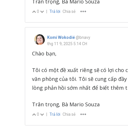
Trân trọng, Bà Mario Souza
0
|
Trả lời
Chia sẻ
Komi Wokodié
@bnavy
thg 11 9, 2025 5:14 CH
Chào bạn,
Tôi có một đề xuất riêng sẽ có lợi cho 
văn phòng của tôi. Tôi sẽ cung cấp đầy 
lòng phản hồi sớm nhất để biết thêm thô
Trân trọng, Bà Mario Souza
0
|
Trả lời
Chia sẻ