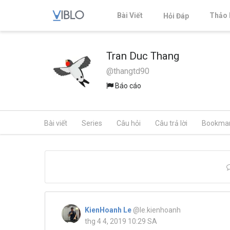
Bài Viết
Thảo 
Hỏi Đáp
Tran Duc Thang
@thangtd90
Báo cáo
Bài viết
Series
Câu hỏi
Câu trả lời
Bookma
KienHoanh Le
@le.kienhoanh
thg 4 4, 2019 10:29 SA