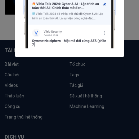
371
bài viết
13
câu hỏi
4548
người theo dõi
Theo dõi
TÀI NGUYÊN
Bài viết
Tổ chức
Câu hỏi
Tags
Videos
Tác giả
Thảo luận
Đề xuất hệ thống
Công cụ
Machine Learning
Trạng thái hệ thống
DỊCH VỤ