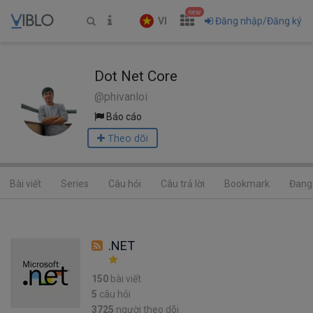
new
VI
Đăng nhập/Đăng ký
Dot Net Core
@phivanloi
Báo cáo
Theo dõi
Bài viết
Series
Câu hỏi
Câu trả lời
Bookmark
Đang 
.NET
150
bài viết
5
câu hỏi
3725
người theo dõi