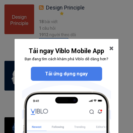
Design Principle
18
bài viết
1
câu hỏi
1912
người theo dõi
Theo dõi
Tải ngay Viblo Mobile App
Bạn đang tìm cách khám phá Viblo dễ dàng hơn?
Artificial Intelligence
Tải ứng dụng ngay
152
bài viết
4
câu hỏi
4458
người theo dõi
Theo dõi
Deep Learning