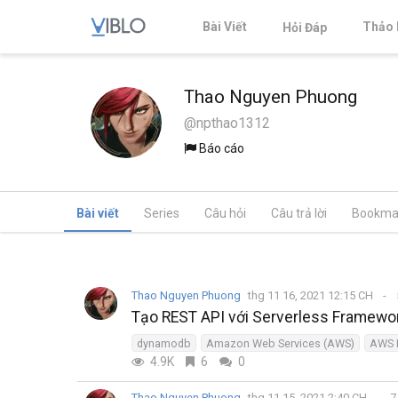
Bài Viết
Thảo 
Hỏi Đáp
Thao Nguyen Phuong
@npthao1312
Báo cáo
Bài viết
Series
Câu hỏi
Câu trả lời
Bookma
Thao Nguyen Phuong
thg 11 16, 2021 12:15 CH
Tạo REST API với Serverless Framewor
dynamodb
Amazon Web Services (AWS)
AWS 
4.9K
6
0
Thao Nguyen Phuong
thg 11 15, 2021 2:40 CH
7