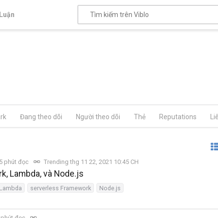
Luận
rk
Đang theo dõi
Người theo dõi
Thẻ
Reputations
Li
5 phút đọc
Trending thg 11 22, 2021 10:45 CH
k, Lambda, và Node.js
Lambda
serverless Framework
Node.js
 phút đọc