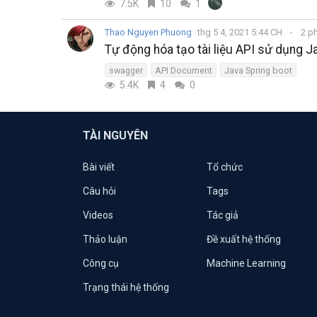
7.5K
10
1
Thao Nguyen Phuong
thg 5 4, 2021 5:44 CH
2 p
Tự động hóa tạo tài liệu API sử dụng 
swagger
API Document
Java Spring boot
5.4K
4
0
TÀI NGUYÊN
Bài viết
Tổ chức
Câu hỏi
Tags
Videos
Tác giả
Thảo luận
Đề xuất hệ thống
Công cụ
Machine Learning
Trạng thái hệ thống