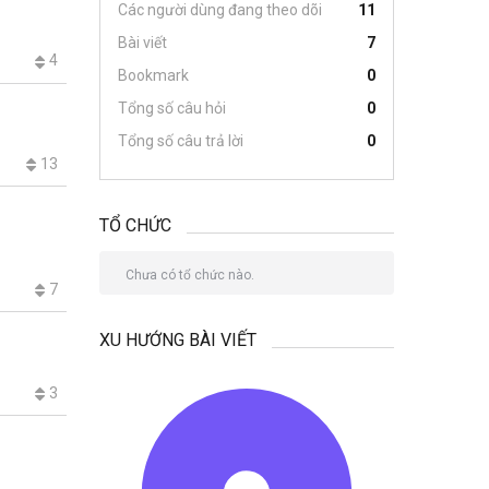
Các người dùng đang theo dõi
11
Bài viết
7
4
Bookmark
0
Tổng số câu hỏi
0
Tổng số câu trả lời
0
13
TỔ CHỨC
Chưa có tổ chức nào.
7
XU HƯỚNG BÀI VIẾT
3