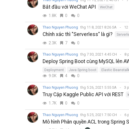
Bắt đầu với WeChat API
WeChat
1.8K
0
0
Thao Nguyen Phuong
thg 11 8, 2021 8:26 SA
12
Chính xác thì "Serverless" là gì?
Serverl
2.3K
7
0
Thao Nguyen Phuong
thg 7 30, 2021 4:45 CH
8 
Deploy Spring Boot cùng MySQL lên 
Deployment
Java Spring boot
Elastic Beanstal
9.0K
4
0
Thao Nguyen Phuong
thg 5 26, 2021 5:55 SA
3 
Truy Cập Kaggle Public API với REST
1.7K
0
0
Thao Nguyen Phuong
thg 5 25, 2021 7:50 CH
6 
Mô hình Phân quyền ACL trong Spring S