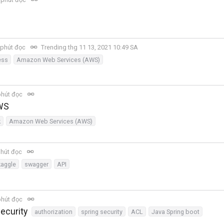
 phút đọc
Trending thg 11 13, 2021 10:49 SA
ess
Amazon Web Services (AWS)
phút đọc
AWS
k
Amazon Web Services (AWS)
phút đọc
kaggle
swagger
API
phút đọc
ecurity
authorization
spring security
ACL
Java Spring boot