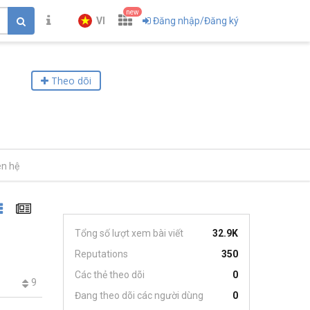
new
VI
Đăng nhập/Đăng ký
Theo dõi
ên hệ
Tổng số lượt xem bài viết
32.9K
Reputations
350
Các thẻ theo dõi
0
9
Đang theo dõi các người dùng
0