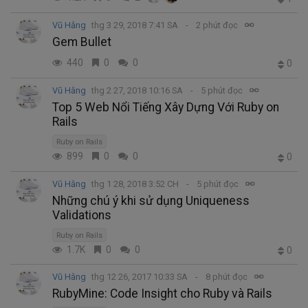
Vũ Hằng
thg 3 29, 2018 7:41 SA
2 phút đọc
Gem Bullet
440
0
0
0
Vũ Hằng
thg 2 27, 2018 10:16 SA
5 phút đọc
Top 5 Web Nổi Tiếng Xây Dựng Với Ruby on
Rails
Ruby on Rails
899
0
0
0
Vũ Hằng
thg 1 28, 2018 3:52 CH
5 phút đọc
Những chú ý khi sử dụng Uniqueness
Validations
Ruby on Rails
1.7K
0
0
0
Vũ Hằng
thg 12 26, 2017 10:33 SA
8 phút đọc
RubyMine: Code Insight cho Ruby và Rails