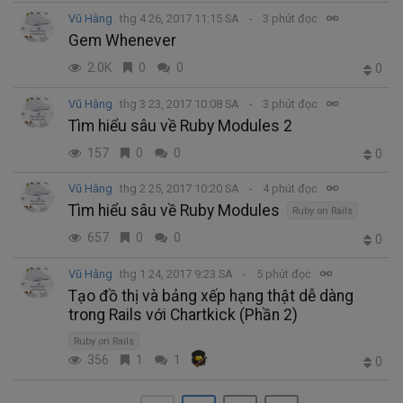
Vũ Hằng
thg 4 26, 2017 11:15 SA
3 phút đọc
Gem Whenever
2.0K
0
0
0
Vũ Hằng
thg 3 23, 2017 10:08 SA
3 phút đọc
Tìm hiểu sâu về Ruby Modules 2
157
0
0
0
Vũ Hằng
thg 2 25, 2017 10:20 SA
4 phút đọc
Tìm hiểu sâu về Ruby Modules
Ruby on Rails
657
0
0
0
Vũ Hằng
thg 1 24, 2017 9:23 SA
5 phút đọc
Tạo đồ thị và bảng xếp hạng thật dễ dàng
trong Rails với Chartkick (Phần 2)
Ruby on Rails
356
1
1
0