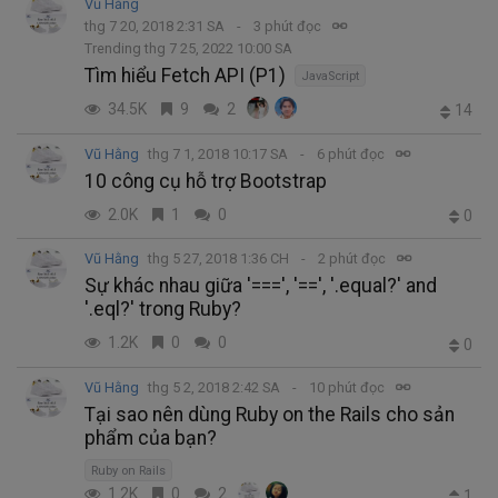
Vũ Hằng
thg 7 20, 2018 2:31 SA
3 phút đọc
Trending thg 7 25, 2022 10:00 SA
Tìm hiểu Fetch API (P1)
JavaScript
34.5K
9
2
14
Vũ Hằng
thg 7 1, 2018 10:17 SA
6 phút đọc
10 công cụ hỗ trợ Bootstrap
2.0K
1
0
0
Vũ Hằng
thg 5 27, 2018 1:36 CH
2 phút đọc
Sự khác nhau giữa '===', '==', '.equal?' and
'.eql?' trong Ruby?
1.2K
0
0
0
Vũ Hằng
thg 5 2, 2018 2:42 SA
10 phút đọc
Tại sao nên dùng Ruby on the Rails cho sản
phẩm của bạn?
Ruby on Rails
1.2K
0
2
1