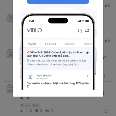
Ruby on Rails
158
0
0
0
Vũ Hằng
thg 7 26, 2017 3:14 CH
3 phút đọc
Tip nhanh: Không lặp code khi viết Test
Validations Model
Ruby on Rails
145
0
0
0
Vũ Hằng
thg 7 7, 2017 8:18 SA
6 phút đọc
5 chương trình về ruby của phong trào Hour
of Code
Ruby on Rails
265
0
0
-1
Vũ Hằng
thg 5 28, 2017 9:25 SA
11 phút đọc
Tính năng tìm kiếm và Autocomplete trong
Rails
Ruby on Rails
1.1K
0
0
1