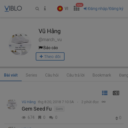
new
VI
Đăng nhập/Đăng ký
Vũ Hằng
@march_vu
Báo cáo
Theo dõi
Bài viết
Series
Câu hỏi
Câu trả lời
Bookmark
Đang
Vũ Hằng
thg 8 20, 2018 7:10 SA
2 phút đọc
Gem Seed Fu
Gem
674
0
0
0