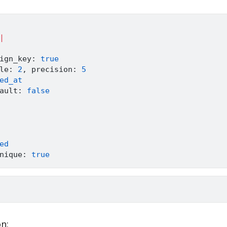
|
ign_key
:
true
le
:
2
,
 precision
:
5
ed_at
ault
:
false
ed
nique
:
true
on: