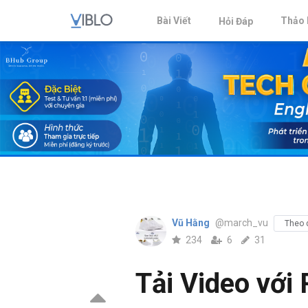
Bài Viết
Thảo 
Hỏi Đáp
Vũ Hằng
@march_vu
Theo 
234
6
31
Tải Video với 