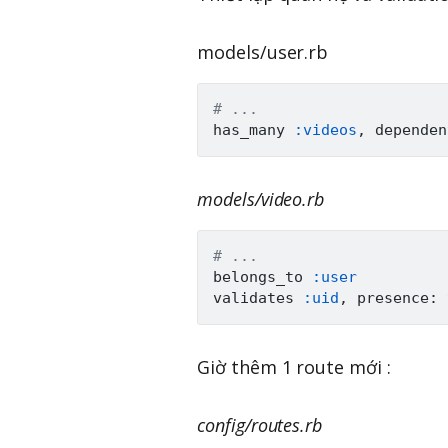
models/user.rb
# ...
has_many 
:videos
,
 dependen
models/video.rb
# ...
belongs_to 
:user
validates 
:uid
,
 presence
:
Giờ thêm 1 route mới :
config/routes.rb