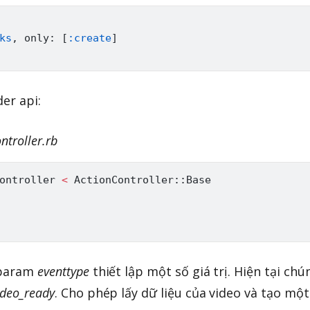
ks
,
 only
:
[
:create
]
er api:
ntroller.rb
ontroller
<
ActionController
:
:
Base
 param
eventtype
thiết lập một số giá trị. Hiện tại chú
ideo_ready
. Cho phép lấy dữ liệu của video và tạo một