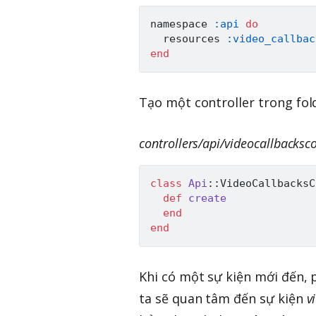
namespace 
:api
do
  resources 
:video_callbac
end
Tạo một controller trong fold
controllers/api/videocallbacksco
class
Api
:
:
VideoCallbacksC
def
create
end
end
Khi có một sự kiện mới đến,
ta sẽ quan tâm đến sự kiện
v