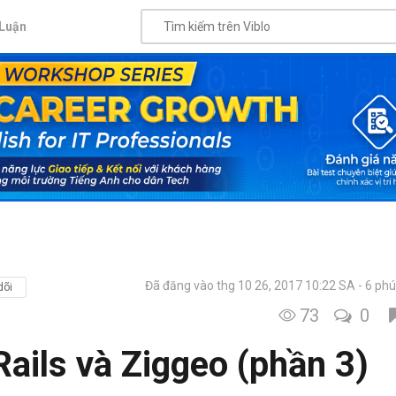
Luận
Đã đăng vào thg 10 26, 2017 10:22 SA
6 phú
dõi
73
0
Rails và Ziggeo (phần 3)