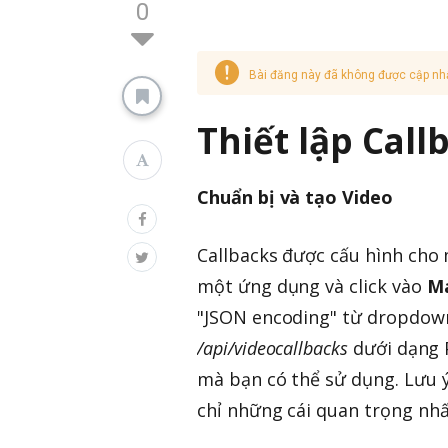
0
Bài đăng này đã không được cập nh
Thiết lập Call
Chuẩn bị và tạo Video
Callbacks được cấu hình cho 
một ứng dụng và click vào
M
"JSON encoding" từ dropdown.
/api/videocallbacks
dưới dạng P
mà bạn có thể sử dụng. Lưu ý
chỉ những cái quan trọng nhấ