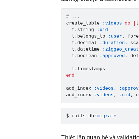
# ...
create_table 
:videos
do
|
t
  t
.
string 
:uid
  t
.
belongs_to 
:user
,
 fore
  t
.
decimal 
:duration
,
 sca
  t
.
datetime 
:ziggeo_creat
  t
.
boolean 
:approved
,
 def
  t
.
end
add_index 
:videos
,
:approv
add_index 
:videos
,
:uid
,
 u
$ rails db
:migrate
Thiết lập quan hệ và validati