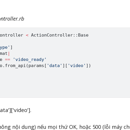
ntroller.rb
ontroller
<
ActionController
:
:
Base
ype'
]
mat
|
e 
==
'video_ready'
o
.
from_api
(
params
[
'data'
]
[
'video'
]
)
ta']['video'].
hông nội dung) nếu mọi thứ OK, hoặc 500 (lỗi máy ch