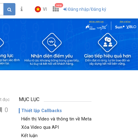
new
VI
Đăng nhập/Đăng ký
MỤC LỤC
t đọc
0
Thiết lập Callbacks
Hiển thị Video và thông tin về Meta
Xóa Video qua API
Kết luận