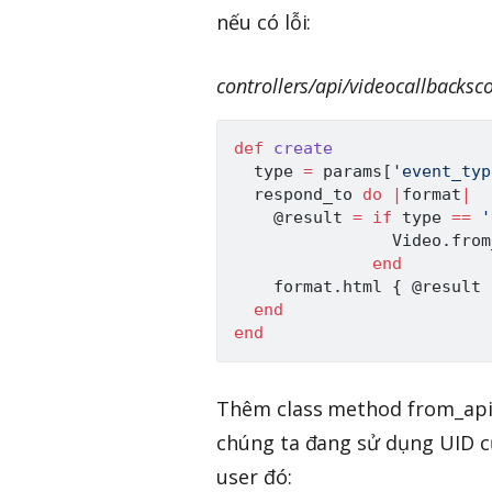
nếu có lỗi:
controllers/api/videocallbacksco
def
create
  type 
=
 params
[
'event_typ
  respond_to 
do
|
format
|
@result
=
if
 type 
==
'
Video
.
from
end
    format
.
html 
{
@result
end
end
Thêm class method from_api.
chúng ta đang sử dụng UID c
user đó: