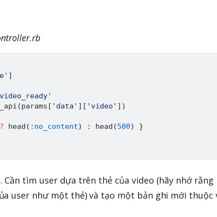
ntroller.rb
e'
]
video_ready'
_api
(
params
[
'data'
]
[
'video'
]
)
?
 head
(
:no_content
)
:
 head
(
500
)
}
 Cần tìm user dựa trên thẻ của video (hãy nhớ rằng
ủa user như một thẻ) và tạo một bản ghi mới thuộc 