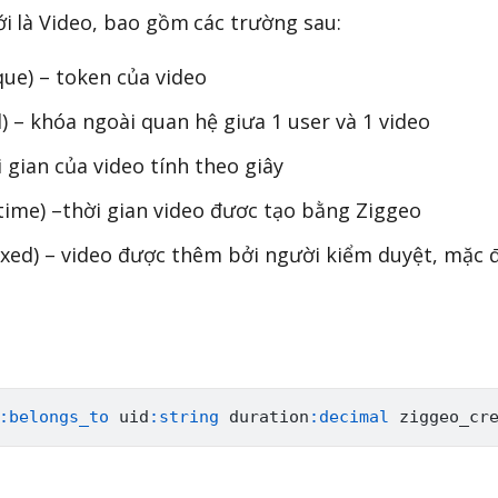
i là Video, bao gồm các trường sau:
ique) – token của video
d) – khóa ngoài quan hệ giưa 1 user và 1 video
i gian của video tính theo giây
time) –thời gian video đươc tạo bằng Ziggeo
xed) – video được thêm bởi người kiểm duyệt, mặc 
:belongs_to
 uid
:string
 duration
:decimal
 ziggeo_cr