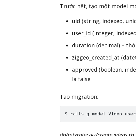
Trước hết, tạo một model mớ
uid (string, indexed, un
user_id (integer, indexe
duration (decimal) – thờ
ziggeo_created_at (date
approved (boolean, inde
là false
Tạo migration:
$ rails g model 
Video
 user
db/migrate/xyz/createvideos.rb