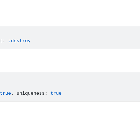
t
:
:destroy
true
,
 uniqueness
:
true