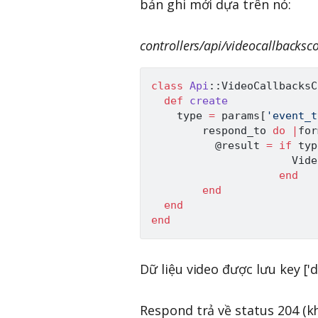
bản ghi mới dựa trên nó:
controllers/api/videocallbacksco
class
Api
:
:
VideoCallbacksC
def
create
    type 
=
 params
[
'event_t
        respond_to 
do
|
for
@result
=
if
 typ
Vide
end
end
end
end
Dữ liệu video được lưu key ['da
Respond trả về status 204 (k