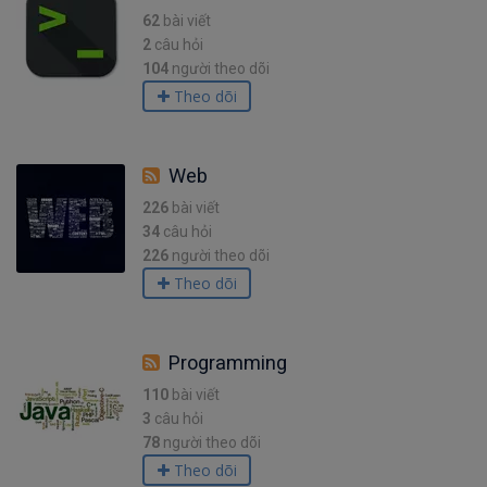
62
bài viết
2
câu hỏi
104
người theo dõi
Theo dõi
Web
226
bài viết
34
câu hỏi
226
người theo dõi
Theo dõi
Programming
110
bài viết
3
câu hỏi
78
người theo dõi
Theo dõi