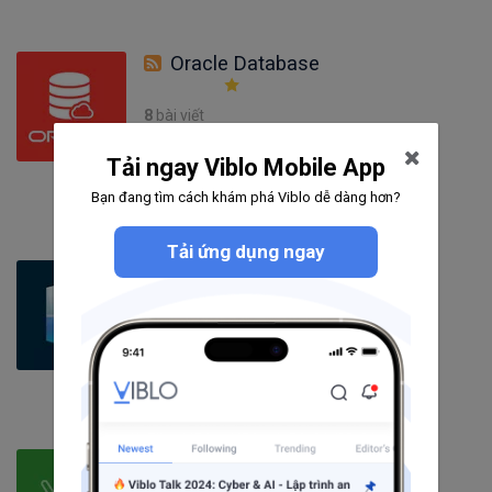
Oracle Database
8
bài viết
0
câu hỏi
Tải ngay Viblo Mobile App
1236
người theo dõi
Theo dõi
Bạn đang tìm cách khám phá Viblo dễ dàng hơn?
Tải ứng dụng ngay
Software
59
bài viết
0
câu hỏi
28
người theo dõi
Theo dõi
Maven