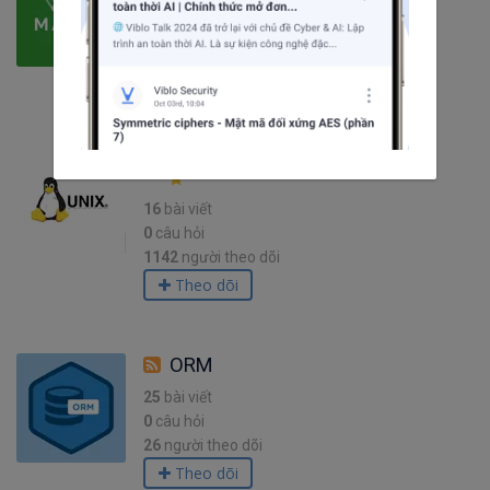
22
bài viết
1
câu hỏi
17
người theo dõi
Theo dõi
Unix
16
bài viết
0
câu hỏi
1142
người theo dõi
Theo dõi
ORM
25
bài viết
0
câu hỏi
26
người theo dõi
Theo dõi