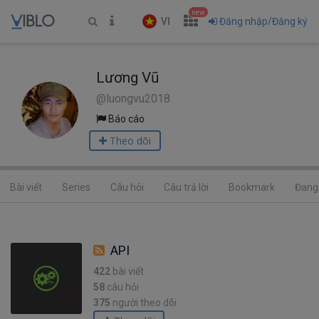
new
VI
Đăng nhập/Đăng ký
Lương Vũ
@luongvu2018
Báo cáo
Theo dõi
Bài viết
Series
Câu hỏi
Câu trả lời
Bookmark
Đang 
API
422
bài viết
58
câu hỏi
375
người theo dõi