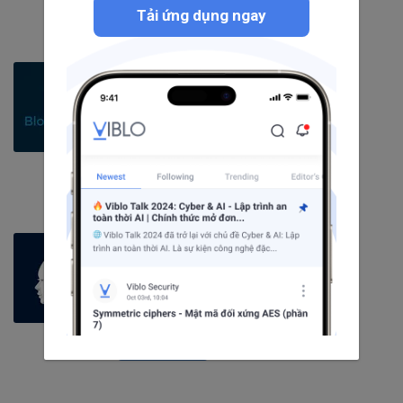
Theo dõi
Tải ứng dụng ngay
Blockchain
424
bài viết
11
câu hỏi
4254
người theo dõi
Theo dõi
Artificial Intelligence
152
bài viết
4
câu hỏi
4458
người theo dõi
Theo dõi