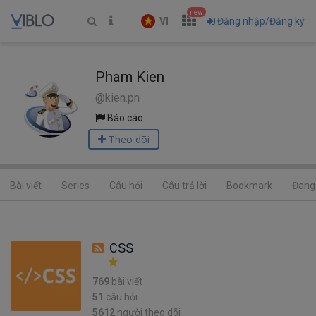
new
VI
Đăng nhập/Đăng ký
Pham Kien
@kien.pn
Báo cáo
Theo dõi
Bài viết
Series
Câu hỏi
Câu trả lời
Bookmark
Đang 
CSS
769
bài viết
51
câu hỏi
5612
người theo dõi