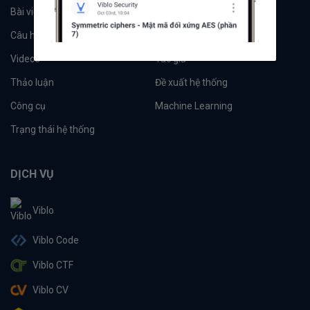
Bài viết
Tổ chức
Câu hỏi
Tags
Videos
Tác giả
Thảo luận
Đề xuất hệ thống
Công cụ
Machine Learning
Trạng thái hệ thống
DỊCH VỤ
Viblo
Viblo Code
Viblo CTF
Viblo CV