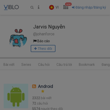
new
VI
Đăng nhập/Đăng ký
Jarvis Nguyễn
@johanforce
Báo cáo
Theo dõi
Bài viết
Series
Câu hỏi
Câu trả lời
Bookmark
Đang 
Android
2322
bài viết
72
câu hỏi
5574
người theo dõi