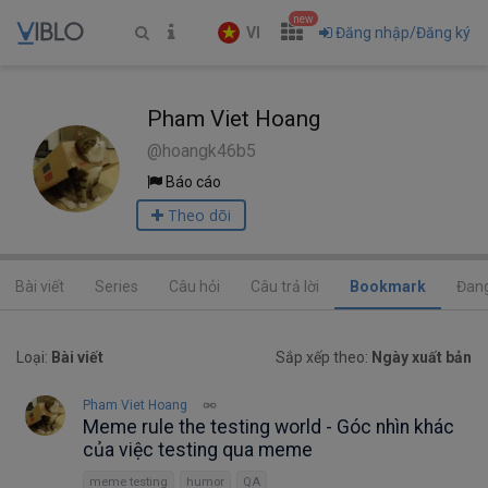
new
VI
Đăng nhập/Đăng ký
Pham Viet Hoang
@hoangk46b5
Báo cáo
Theo dõi
Bài viết
Series
Câu hỏi
Câu trả lời
Bookmark
Đang
Loại:
Bài viết
Sắp xếp theo:
Ngày xuất bản
Pham Viet Hoang
Meme rule the testing world - Góc nhìn khác
của việc testing qua meme
meme testing
humor
QA