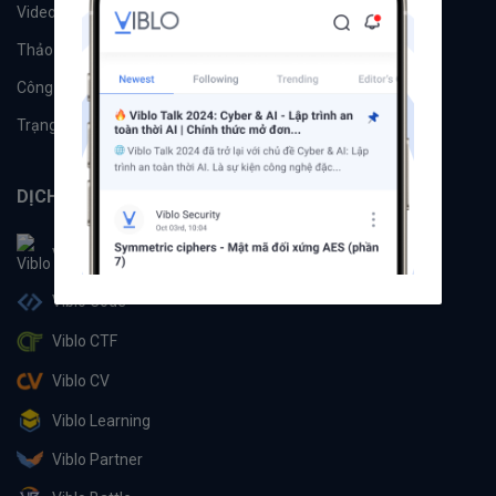
Videos
Tác giả
Thảo luận
Đề xuất hệ thống
Công cụ
Machine Learning
Trạng thái hệ thống
DỊCH VỤ
Viblo
Viblo Code
Viblo CTF
Viblo CV
Viblo Learning
Viblo Partner