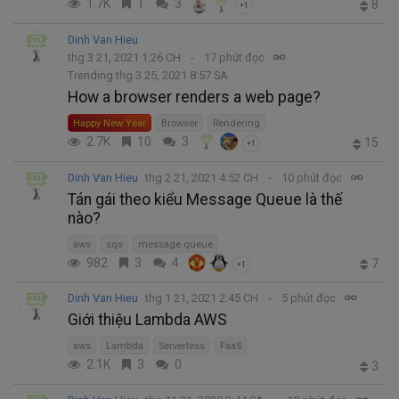
1.7K
1
3
8
+1
Dinh Van Hieu
thg 3 21, 2021 1:26 CH
17 phút đọc
Trending thg 3 25, 2021 8:57 SA
How a browser renders a web page?
Happy New Year
Browser
Rendering
2.7K
10
3
15
+1
Dinh Van Hieu
thg 2 21, 2021 4:52 CH
10 phút đọc
Tán gái theo kiểu Message Queue là thế
nào?
aws
sqs
message queue
982
3
4
7
+1
Dinh Van Hieu
thg 1 21, 2021 2:45 CH
5 phút đọc
Giới thiệu Lambda AWS
aws
Lambda
Serverless
FaaS
2.1K
3
0
3