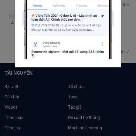
882
0
0
3
Dinh Van Hieu
thg 6 22, 2020 2:37 CH
14 phút đọc
Trending thg 9 21, 2022 4:38 CH
Tìm hiểu hệ thống chứng chỉ AWS
aws
certification
35.6K
17
3
22
+1
TÀI NGUYÊN
Bài viết
Tổ chức
Câu hỏi
Tags
Videos
Tác giả
Thảo luận
Đề xuất hệ thống
Công cụ
Machine Learning