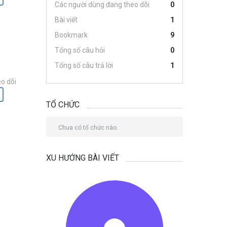
Các người dùng đang theo dõi
0
Bài viết
1
e
Bookmark
9
Tổng số câu hỏi
0
Tổng số câu trả lời
1
o dõi
TỔ CHỨC
Chưa có tổ chức nào.
XU HƯỚNG BÀI VIẾT