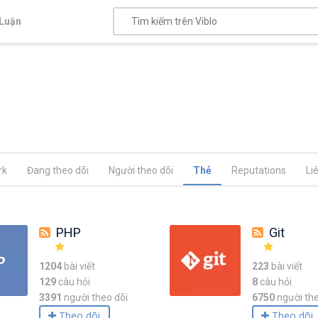
Luận
rk
Đang theo dõi
Người theo dõi
Thẻ
Reputations
Li
PHP
Git
1204
bài viết
223
bài viết
129
câu hỏi
8
câu hỏi
3391
người theo dõi
6750
người the
Theo dõi
Theo dõi