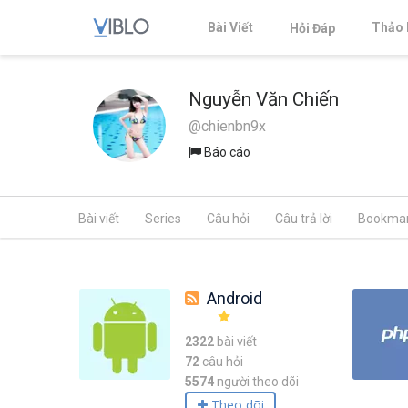
Bài Viết
Thảo 
Hỏi Đáp
Nguyễn Văn Chiến
@chienbn9x
Báo cáo
Bài viết
Series
Câu hỏi
Câu trả lời
Bookma
Android
2322
bài viết
72
câu hỏi
5574
người theo dõi
Theo dõi