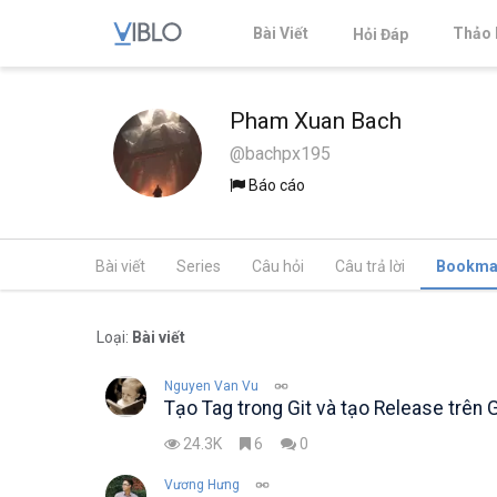
Bài Viết
Thảo 
Hỏi Đáp
Pham Xuan Bach
@bachpx195
Báo cáo
Bài viết
Series
Câu hỏi
Câu trả lời
Bookma
Loại:
Bài viết
Nguyen Van Vu
Tạo Tag trong Git và tạo Release trên 
24.3K
6
0
Vương Hưng