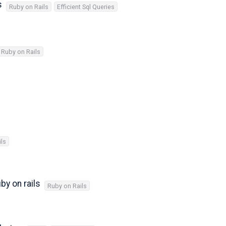
s
Ruby on Rails
Efficient Sql Queries
Ruby on Rails
ils
by on rails
Ruby on Rails