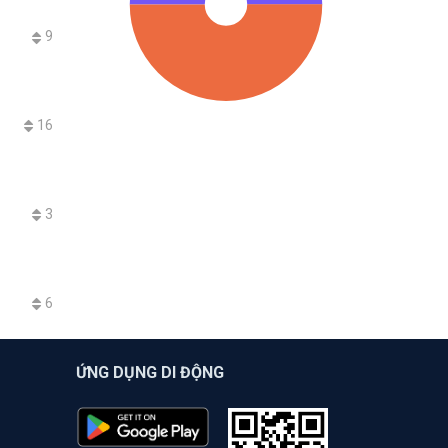
9
16
3
6
ỨNG DỤNG DI ĐỘNG