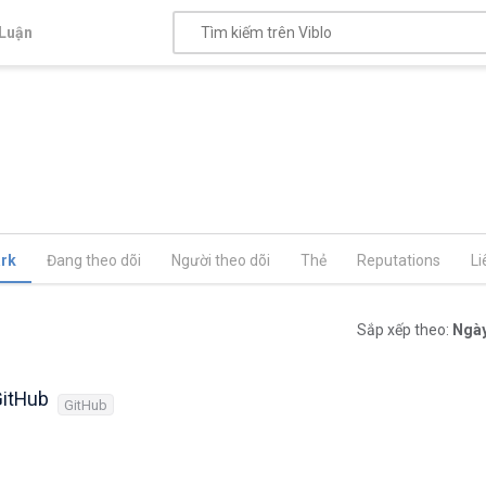
Luận
rk
Đang theo dõi
Người theo dõi
Thẻ
Reputations
Li
Sắp xếp theo:
Ngày
GitHub
GitHub