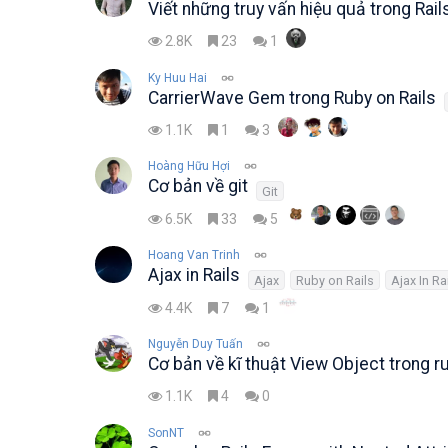
Viết những truy vấn hiệu quả trong Rail
2.8K
23
1
Ky Huu Hai
CarrierWave Gem trong Ruby on Rails
1.1K
1
3
Hoàng Hữu Hợi
Cơ bản về git
Git
6.5K
33
5
Hoang Van Trinh
Ajax in Rails
Ajax
Ruby on Rails
Ajax In Ra
4.4K
7
1
Nguyễn Duy Tuấn
Cơ bản về kĩ thuật View Object trong ru
1.1K
4
0
SonNT