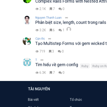
Complex Rails Forms with Nested Attr
2.1K
7
0
Nguyen Thanh Luan
Phân biệt size, length, count trong rails
3.2K
6
1
Cận thị
Tạo Multistep Forms với gem wicked t
719
3
0
T
Tìm hiểu về gem config
Ruby
Ruby on Ra
6.3K
7
0
TÀI NGUYÊN
Bài viết
Tổ chức