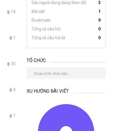
Các người dùng đang theo dõi
3
Bài viết
1
14
Bookmark
9
Tổng số câu hỏi
0
1
Tổng số câu trả lời
0
TỔ CHỨC
35
Chưa có tổ chức nào.
0
XU HƯỚNG BÀI VIẾT
1