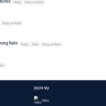
ibutes
Ruby
Ruby on Rails
Ruby on Rails
rong Rails
Ruby
Gem
Ruby on Rails
ils
DỊCH VỤ
Viblo