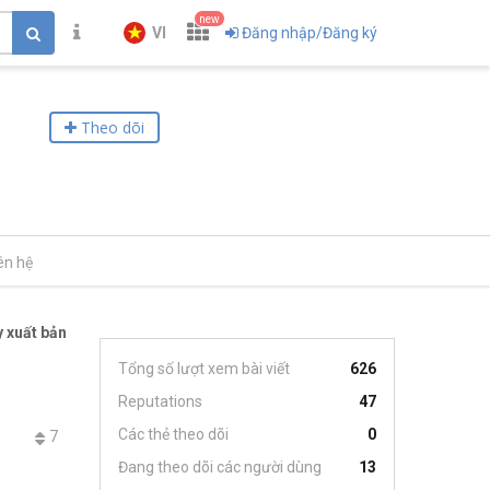
new
VI
Đăng nhập/Đăng ký
Theo dõi
ên hệ
 xuất bản
Tổng số lượt xem bài viết
626
Reputations
47
Các thẻ theo dõi
0
7
Đang theo dõi các người dùng
13