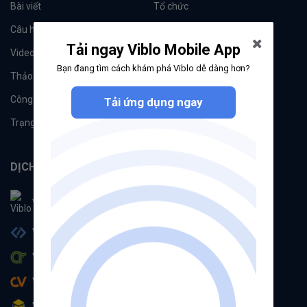
Bài viết
Tổ chức
Câu hỏi
Tags
Tải ngay Viblo Mobile App
Videos
Tác giả
Bạn đang tìm cách khám phá Viblo dễ dàng hơn?
Thảo luận
Đề xuất hệ thống
Công cụ
Machine Learning
Tải ứng dụng ngay
Trạng thái hệ thống
DỊCH VỤ
Viblo
Viblo Code
Viblo CTF
Viblo CV
Viblo Learning