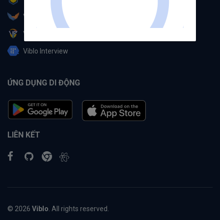
Viblo Partner
Viblo Battle
Viblo Interview
ỨNG DỤNG DI ĐỘNG
LIÊN KẾT
© 2026
Viblo
. All rights reserved.