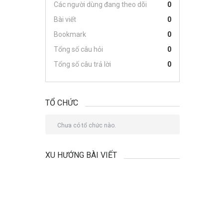
Các người dùng đang theo dõi
0
Bài viết
0
Bookmark
0
Tổng số câu hỏi
0
Tổng số câu trả lời
0
TỔ CHỨC
Chưa có tổ chức nào.
XU HƯỚNG BÀI VIẾT