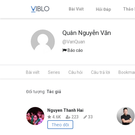
Bài Viết
Thảo 
Hỏi Đáp
Quân Nguyễn Văn
@VanQuan
Báo cáo
Bài viết
Series
Câu hỏi
Câu trả lời
Bookma
Đối tượng:
Tác giả
Nguyen Thanh Hai
4.6K
223
33
Theo dõi