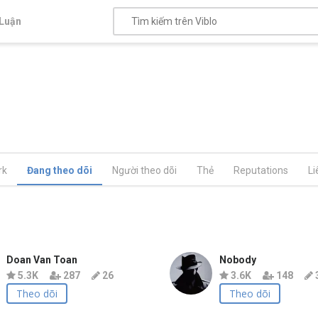
Luận
rk
Đang theo dõi
Người theo dõi
Thẻ
Reputations
Li
Doan Van Toan
Nobody
5.3K
287
26
3.6K
148
Theo dõi
Theo dõi