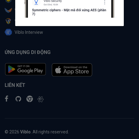
Viblo Partner
Viblo Battle
Viblo Interview
ỨNG DỤNG DI ĐỘNG
LIÊN KẾT
© 2026
Viblo
. All rights reserved.