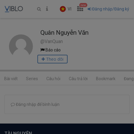
new
VI
Đăng nhập/Đăng ký
Quân Nguyễn Văn
@VanQuan
Báo cáo
Theo dõi
Bài viết
Series
Câu hỏi
Câu trả lời
Bookmark
Đang 
Đăng nhập để bình luận
TÀI NGUYÊN