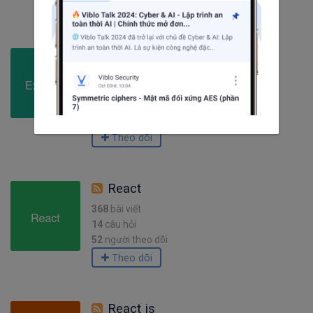
Theo dõi
Express
134
bài viết
15
câu hỏi
1732
người theo dõi
Theo dõi
React
368
bài viết
14
câu hỏi
52
người theo dõi
Theo dõi
React js