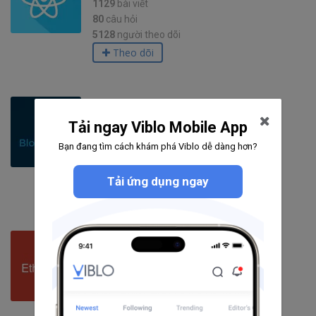
1129
bài viết
80
câu hỏi
5128
người theo dõi
Theo dõi
Blockchain
Tải ngay Viblo Mobile App
424
bài viết
Bạn đang tìm cách khám phá Viblo dễ dàng hơn?
11
câu hỏi
4254
người theo dõi
Tải ứng dụng ngay
Theo dõi
Ethereum
107
bài viết
2
câu hỏi
837
người theo dõi