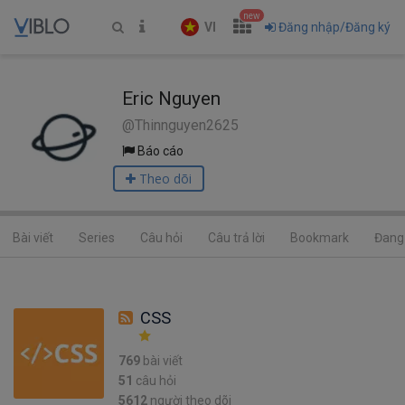
new
VI
Đăng nhập/Đăng ký
Eric Nguyen
@Thinnguyen2625
Báo cáo
Theo dõi
Bài viết
Series
Câu hỏi
Câu trả lời
Bookmark
Đang 
CSS
769
bài viết
51
câu hỏi
5612
người theo dõi