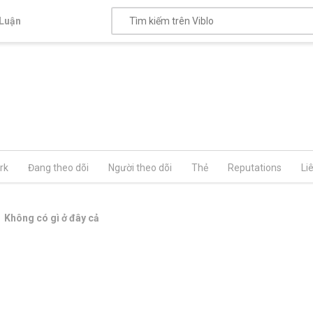
Luận
rk
Đang theo dõi
Người theo dõi
Thẻ
Reputations
Li
Không có gì ở đây cả