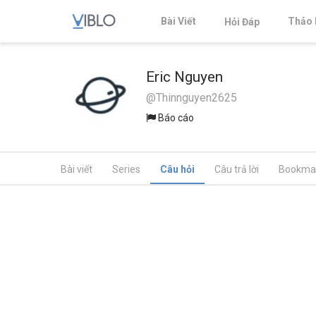
Bài Viết
Thảo 
Hỏi Đáp
Eric Nguyen
@Thinnguyen2625
Báo cáo
Bài viết
Series
Câu hỏi
Câu trả lời
Bookma