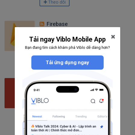
Theo dõi
Firebase
Tải ngay Viblo Mobile App
148
bài viết
16
câu hỏi
Bạn đang tìm cách khám phá Viblo dễ dàng hơn?
3061
người theo dõi
Theo dõi
Tải ứng dụng ngay
Go
151
bài viết
2
câu hỏi
1508
người theo dõi
Theo dõi