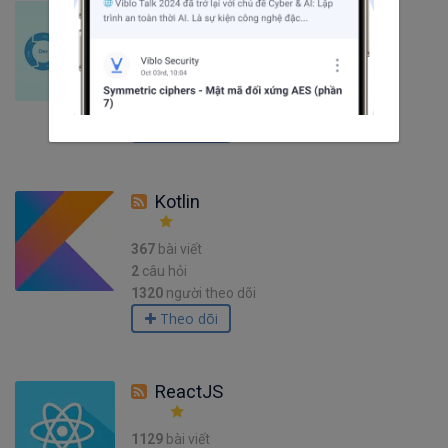
DevOps
641
bài viết
18
câu hỏi
4224
người theo dõi
Theo dõi
Kotlin
367
bài viết
2
câu hỏi
1320
người theo dõi
Theo dõi
ReactJS
1129
bài viết