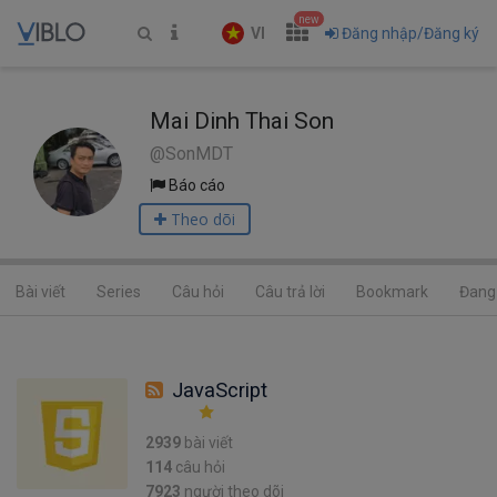
new
VI
Đăng nhập/Đăng ký
Mai Dinh Thai Son
@SonMDT
Báo cáo
Theo dõi
Bài viết
Series
Câu hỏi
Câu trả lời
Bookmark
Đang 
JavaScript
2939
bài viết
114
câu hỏi
7923
người theo dõi