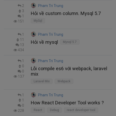
2
Pham Tri Trung
3
Hỏi về custom column. Mysql 5.7
1
MySql
151
1
Pham Tri Trung
11
Hỏi về mysql
Mysql 5.7
13
434
1
Pham Tri Trung
0
Lỗi compile es6 với webpack, laravel
0
mix
137
Laravel Mix
Webpack
1
Pham Tri Trung
1
How React Developer Tool works ?
0
React
Debug
react developer tool
228