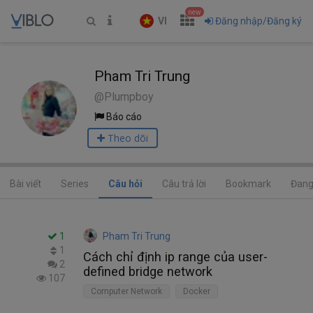
new
VI
Đăng nhập/Đăng ký
Pham Tri Trung
@Plumpboy
Báo cáo
Theo dõi
Bài viết
Series
Câu hỏi
Câu trả lời
Bookmark
Đang
1
Pham Tri Trung
1
Cách chỉ định ip range của user-
2
defined bridge network
107
Computer Network
Docker