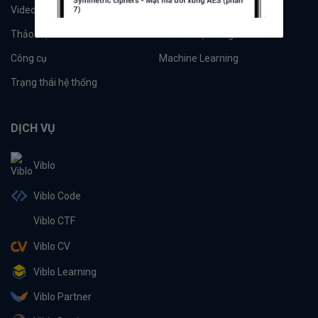
Videos
Tác giả
Thảo luận
Đề xuất hệ thống
Công cụ
Machine Learning
Trạng thái hệ thống
DỊCH VỤ
Viblo
Viblo Code
Viblo CTF
Viblo CV
Viblo Learning
Viblo Partner