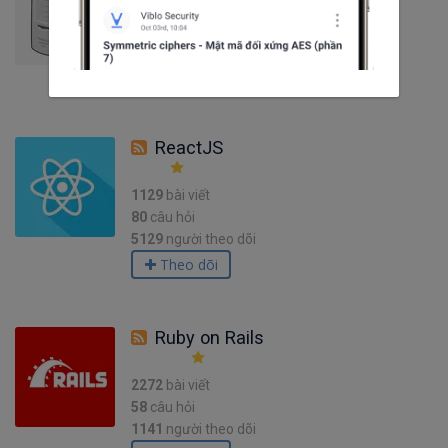
371
bài viết
36
câu hỏi
358
người theo dõi
Theo dõi
ReactJS
1129
bài viết
80
câu hỏi
5129
người theo dõi
Theo dõi
Ruby on Rails
2272
bài viết
58
câu hỏi
1141
người theo dõi