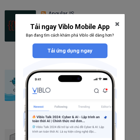
AngularJS
Tải ngay Viblo Mobile App
300
bài viết
Bạn đang tìm cách khám phá Viblo dễ dàng hơn?
9
câu hỏi
3688
người theo dõi
Theo dõi
Tải ứng dụng ngay
Docker
591
bài viết
39
câu hỏi
6047
người theo dõi
Theo dõi
Database