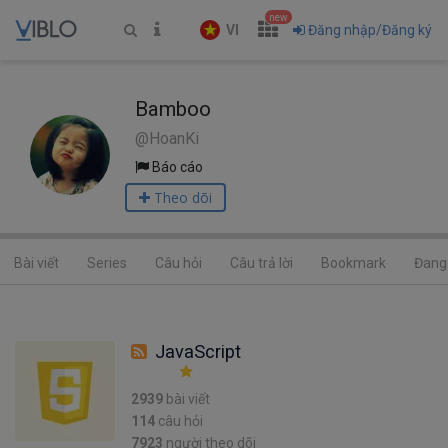
new
VI
Đăng nhập/Đăng ký
Bamboo
@HoanKi
Báo cáo
Theo dõi
Bài viết
Series
Câu hỏi
Câu trả lời
Bookmark
Đang 
JavaScript
2939
bài viết
114
câu hỏi
7923
người theo dõi