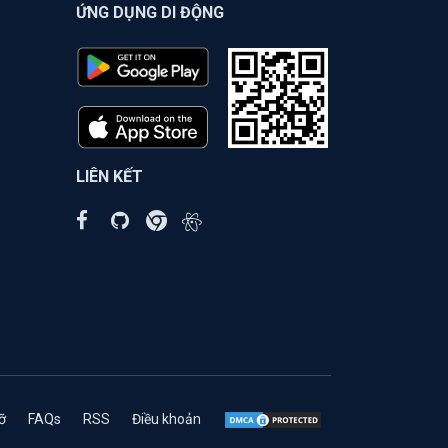
ỨNG DỤNG DI ĐỘNG
LIÊN KẾT
ỡ
FAQs
RSS
Điều khoản