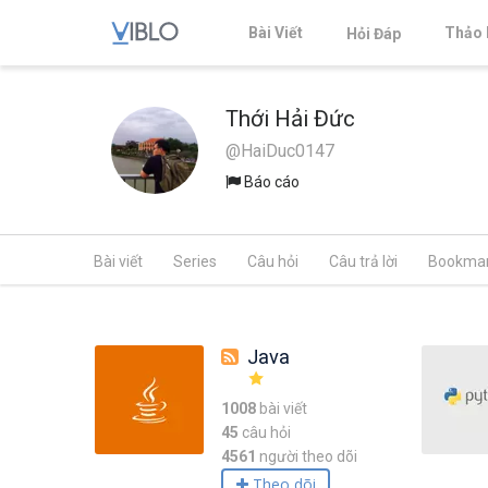
Bài Viết
Thảo 
Hỏi Đáp
Thới Hải Đức
@HaiDuc0147
Báo cáo
Bài viết
Series
Câu hỏi
Câu trả lời
Bookma
Java
1008
bài viết
45
câu hỏi
4561
người theo dõi
Theo dõi