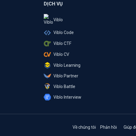
DỊCH VỤ
Viblo
Viblo Code
Viblo CTF
Viblo CV
Viblo Learning
Viblo Partner
Viblo Battle
Viblo Interview
Về chúng tôi
Phản hồi
Giúp đ