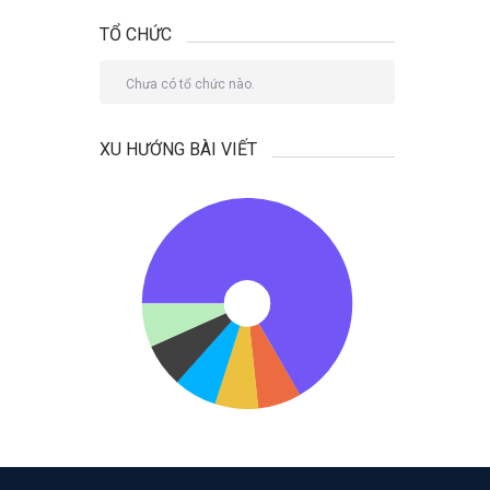
TỔ CHỨC
Chưa có tổ chức nào.
XU HƯỚNG BÀI VIẾT