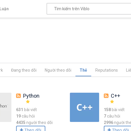
Luận
rk
Đang theo dõi
Người theo dõi
Thẻ
Reputations
Li
Python
C++
631
bài viết
158
bài viết
19
câu hỏi
7
câu hỏi
4435
người theo dõi
2996
người the
Theo dõi
Theo dõi