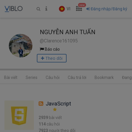
new
VI
Đăng nhập/Đăng ký
NGUYỄN ANH TUẤN
@Clarence161095
Báo cáo
Theo dõi
Bài viết
Series
Câu hỏi
Câu trả lời
Bookmark
Đang 
JavaScript
2939
bài viết
114
câu hỏi
7923
người theo dõi