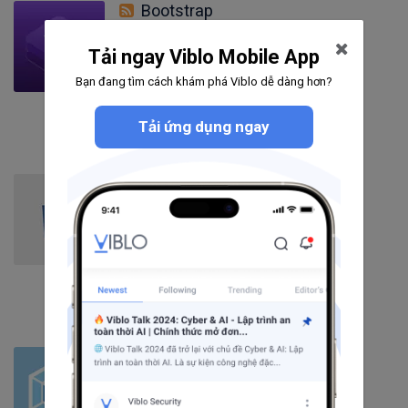
Bootstrap
Tải ngay Viblo Mobile App
53
bài viết
7
câu hỏi
Bạn đang tìm cách khám phá Viblo dễ dàng hơn?
4220
người theo dõi
Theo dõi
Tải ứng dụng ngay
CSS3
248
bài viết
19
câu hỏi
4242
người theo dõi
Theo dõi
Webpack
118
bài viết