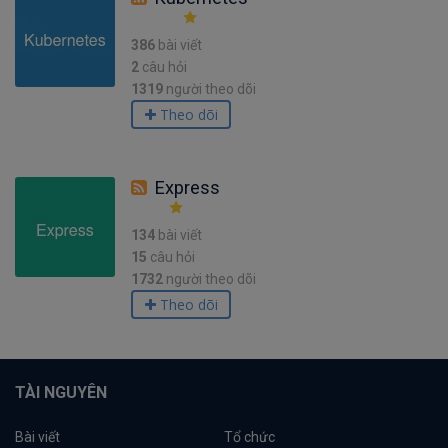
386
bài viết
2
câu hỏi
1319
người theo dõi
Theo dõi
Express
134
bài viết
15
câu hỏi
1732
người theo dõi
Theo dõi
TÀI NGUYÊN
Bài viết
Tổ chức