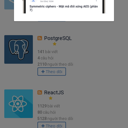
10
câu hỏi
1281
người theo dõi
Theo dõi
PostgreSQL
141
bài viết
4
câu hỏi
2110
người theo dõi
Theo dõi
ReactJS
1129
bài viết
80
câu hỏi
5128
người theo dõi
Theo dõi