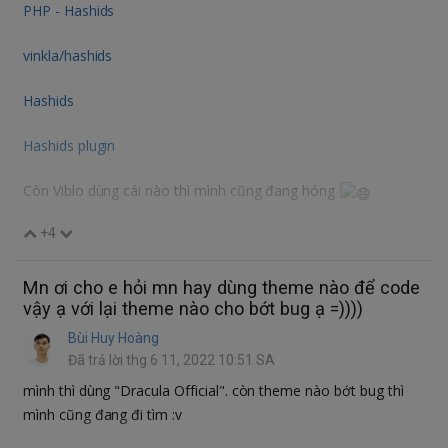
PHP - Hashids
vinkla/hashids
Hashids
Hashids plugin
Còn Viblo dùng cái nào thì mình cũng đang hóng
+4
Mn ơi cho e hỏi mn hay dùng theme nào để code
vậy ạ với lại theme nào cho bớt bug ạ =))))
Bùi Huy Hoàng
Đã trả lời thg 6 11, 2022 10:51 SA
mình thì dùng "Dracula Official". còn theme nào bớt bug thì
mình cũng đang đi tìm :v