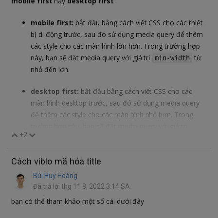
mobile first
hay
desktop first
mobile first:
bắt đầu bằng cách viết CSS cho các thiết
bị di động trước, sau đó sử dụng media query để thêm
các style cho các màn hình lớn hơn. Trong trường hợp
này, bạn sẽ đặt media query với giá trị
từ
min-width
nhỏ đến lớn.
desktop first:
bắt đầu bằng cách viết CSS cho các
màn hình desktop trước, sau đó sử dụng media query
để thêm các style cho các màn hình nhỏ hơn. Trong
trường hợp này, bạn sẽ đặt media query với giá trị
+2
từ lớn đến nhỏ.
max-width
Cách viblo mã hóa title
Bùi Huy Hoàng
Đã trả lời thg 11 8, 2022 3:14 SA
bạn có thể tham khảo một số cái dưới đây