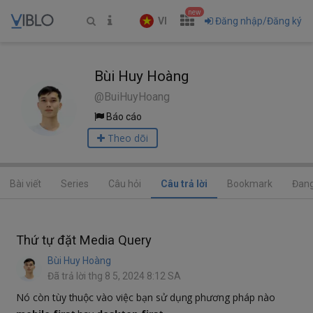
new
VI
Đăng nhập/Đăng ký
Bùi Huy Hoàng
@BuiHuyHoang
Báo cáo
Theo dõi
Bài viết
Series
Câu hỏi
Câu trả lời
Bookmark
Đang
Thứ tự đặt Media Query
Bùi Huy Hoàng
Đã trả lời thg 8 5, 2024 8:12 SA
Nó còn tùy thuộc vào việc bạn sử dụng phương pháp nào