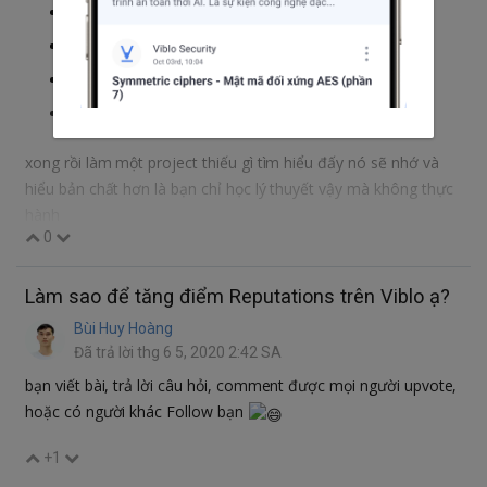
kết nối với DB -Router
Chia theo mô mình MVC -Middleware
Cookie
Authentication
xong rồi làm một project thiếu gì tìm hiểu đấy nó sẽ nhớ và
hiểu bản chất hơn là bạn chỉ học lý thuyết vậy mà không thực
hành
0
Làm sao để tăng điểm Reputations trên Viblo ạ?
Bùi Huy Hoàng
Đã trả lời thg 6 5, 2020 2:42 SA
bạn viết bài, trả lời câu hỏi, comment được mọi người upvote,
hoặc có người khác Follow bạn
+1