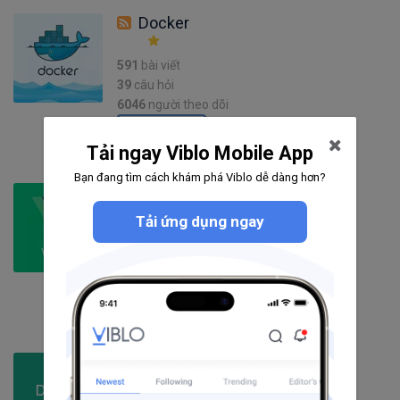
Docker
591
bài viết
39
câu hỏi
6046
người theo dõi
Theo dõi
Tải ngay Viblo Mobile App
Bạn đang tìm cách khám phá Viblo dễ dàng hơn?
VueJS
Tải ứng dụng ngay
526
bài viết
75
câu hỏi
2685
người theo dõi
Theo dõi
Docker Compose