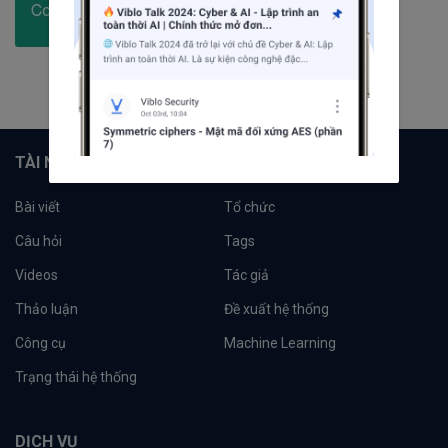
114
bài viết
8
câu hỏi
2798
người theo dõi
Theo dõi
TÀI NGUYÊN
Bài viết
Tổ chức
Câu hỏi
Tags
Videos
Tác giả
Thảo luận
Đề xuất hệ thống
Công cụ
Machine Learning
Trạng thái hệ thống
DỊCH VỤ