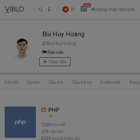
new
VI
Đăng nhập/Đăng ký
Bùi Huy Hoàng
@BuiHuyHoang
Báo cáo
Theo dõi
Bài viết
Series
Câu hỏi
Câu trả lời
Bookmark
Đang 
PHP
1204
bài viết
129
câu hỏi
3391
người theo dõi