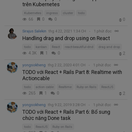
trên Kubernetes
Kubernetes
ingress
cluster
todo
66
0
0
0
Sirajus Salekin
thg 4 22, 2021 1:34 CH
1 phút đọc
Handling drag and drop using on React
todo
kanban
React
react-beautiful-dnd
drag and drop
4.3K
1
0
2
yongsokheng
thg 2 22, 2020 4:01 CH
1 phút đọc
TODO với React + Rails Part 8: Realtime with
Actioncable
todo
action cable
Realtime
Ruby on Rails
ReactJS
265
1
0
2
yongsokheng
thg 9 22, 2019 3:28 CH
1 phút đọc
TODO với React + Rails Part 6: Bổ sung
chức năng Done task
todo
ReactJS
Ruby on Rails