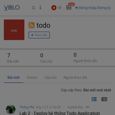
new
VI
Đăng nhập/Đăng ký
todo
Theo dõi
0
7
0
Người theo dõi
Bài viết
Câu hỏi
Bài viết
Series
Câu hỏi
Người theo dõi
Sắp xếp theo:
Bài viết mới nhất
Thống PM
thg 7 27, 3:16 CH
4 phút đọc
Lab 2 - Deploy hệ thống Todo Application