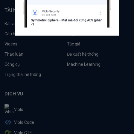
TÀI NGUYÊN
Bài viết
Tổ chức
Câu hỏi
Tags
Videos
Tác giả
Thảo luận
Đề xuất hệ thống
Công cụ
Machine Learning
Trạng thái hệ thống
DỊCH VỤ
Viblo
Viblo Code
Viblo CTF