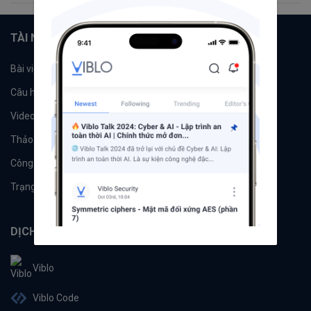
TÀI NGUYÊN
Bài viết
Tổ chức
Câu hỏi
Tags
Videos
Tác giả
Thảo luận
Đề xuất hệ thống
Công cụ
Machine Learning
Trạng thái hệ thống
DỊCH VỤ
Viblo
Viblo Code