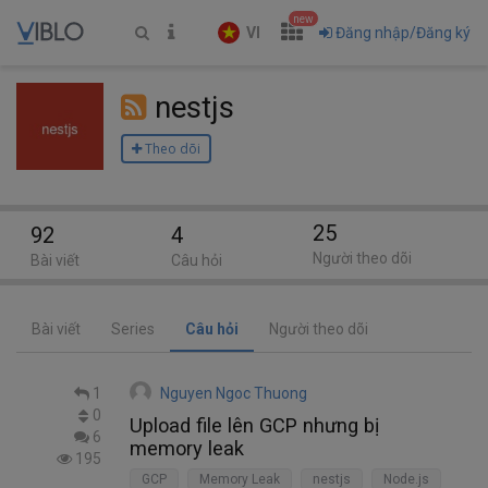
new
VI
Đăng nhập/Đăng ký
nestjs
Theo dõi
25
92
4
Người theo dõi
Bài viết
Câu hỏi
Bài viết
Series
Câu hỏi
Người theo dõi
1
Nguyen Ngoc Thuong
0
Upload file lên GCP nhưng bị
6
memory leak
195
GCP
Memory Leak
nestjs
Node.js