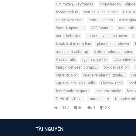
Optimize @keyframes
drop-shadow + clip-pa
border-radius
vertical-align: super
Data U
Happy New Year
normalize.css
white-spac
Sass Ampersand
CSS Counter
focus-with
scroll-behavior
detect device non-hover
t
break text in new line
placeholder-shown
modal-in-Bootstrap
prefers-reduced-motion
Aspect ratio
rgb new syntax
color inherit
Margin between components
box-decoration
currentColor
image-rendering: pixelated
con
Equal-Width Table Cells
Flexbox Trick
bord
font-family no-quote
position: sticky
font-
FirefoxDevTools
margin-auto
Negative nth
2042
45
0
33
TÀI NGUYÊN