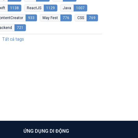
wift
1138
ReactJS
1129
Java
1007
ontentCreator
933
May Fest
776
CSS
769
ackend
721
Tất cả tags
ỨNG DỤNG DI ĐỘNG