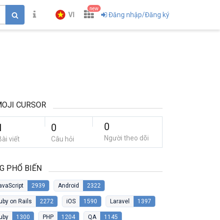
new
VI
Đăng nhập/Đăng ký
OJI CURSOR
0
1
0
Người theo dõi
Bài viết
Câu hỏi
G PHỔ BIẾN
avaScript
2939
Android
2322
uby on Rails
2272
iOS
1590
Laravel
1397
uby
1300
PHP
1204
QA
1145