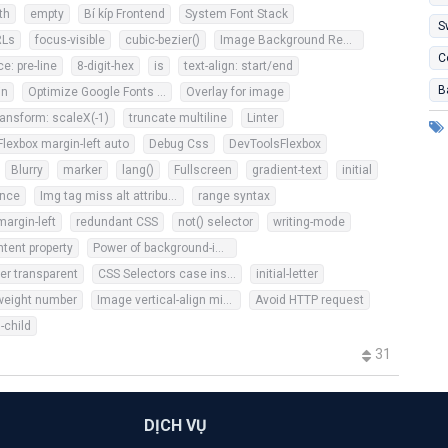
th
empty
Bí kíp Frontend
System Font Stack
S
RLs
focus-visible
cubic-bezier()
Image Background Responsive
C
e: pre-line
8-digit-hex
is
text-align: start/end
B
in
Optimize Google Fonts API
Overlay for image
ransform: scaleX(-1)
truncate multiline
Linter
Flexbox margin-left auto
Debug Css
DevToolsFlexbox
Blurry
marker
lang()
Fullscreen
gradient-text
initial
ance
Img tag miss alt attribute
range syntax
margin-left
redundant CSS
not() selector
writing-mode
tent property
Power of background-image
er transparent
CSS Selectors case insensitive
initial-letter
weight number
Image vertical-align middle
Avoid HTTP request
-child
31
DỊCH VỤ