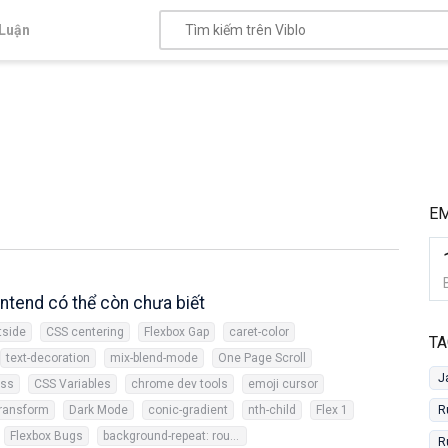
Luận
EM
ntend có thể còn chưa biết
tside
CSS centering
Flexbox Gap
caret-color
TA
text-decoration
mix-blend-mode
One Page Scroll
J
css
CSS Variables
chrome dev tools
emoji cursor
ransform
Dark Mode
conic-gradient
nth-child
Flex 1
R
Flexbox Bugs
background-repeat: round
R