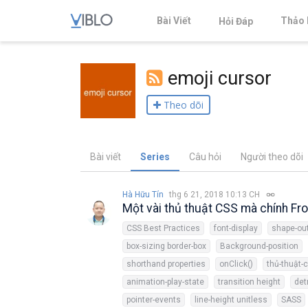
Bài Viết
Thảo 
Hỏi Đáp
emoji cursor
Theo dõi
Bài viết
Series
Câu hỏi
Người theo dõi
Hà Hữu Tín
thg 6 21, 2018 10:13 CH
Một vài thủ thuật CSS mà chính Fro
CSS Best Practices
font-display
shape-ou
box-sizing border-box
Background-position
shorthand properties
onClick()
thủ-thuật-
animation-play-state
transition height
det
pointer-events
line-height unitless
SASS