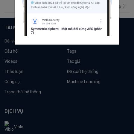
31
2049
45
0
33
TÀI NGUYÊN
Bài viết
Tổ chức
Câu hỏi
Tags
Videos
Tác giả
Thảo luận
Đề xuất hệ thống
Công cụ
Machine Learning
Trạng thái hệ thống
DỊCH VỤ
Viblo