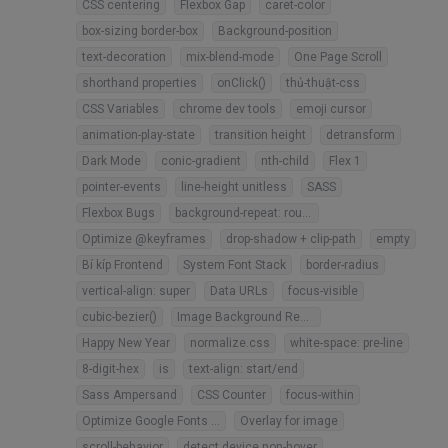
CSS centering
Flexbox Gap
caret-color
box-sizing border-box
Background-position
text-decoration
mix-blend-mode
One Page Scroll
shorthand properties
onClick()
thủ-thuật-css
CSS Variables
chrome dev tools
emoji cursor
animation-play-state
transition height
detransform
Dark Mode
conic-gradient
nth-child
Flex 1
pointer-events
line-height unitless
SASS
Flexbox Bugs
background-repeat: round
Optimize @keyframes
drop-shadow + clip-path
empty
Bí kíp Frontend
System Font Stack
border-radius
vertical-align: super
Data URLs
focus-visible
cubic-bezier()
Image Background Responsive
Happy New Year
normalize.css
white-space: pre-line
8-digit-hex
is
text-align: start/end
Sass Ampersand
CSS Counter
focus-within
Optimize Google Fonts API
Overlay for image
scroll-behavior
detect device non-hover