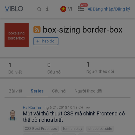
new
VI
Đăng nhập/Đăng ký
box-sizing border-box
Theo dõi
1
1
0
Người theo dõi
Bài viết
Câu hỏi
Bài viết
Series
Câu hỏi
Người theo dõi
Hà Hữu Tín
thg 6 21, 2018 10:13 CH
Một vài thủ thuật CSS mà chính Frontend có
thể còn chưa biết
CSS Best Practices
font-display
shape-outside