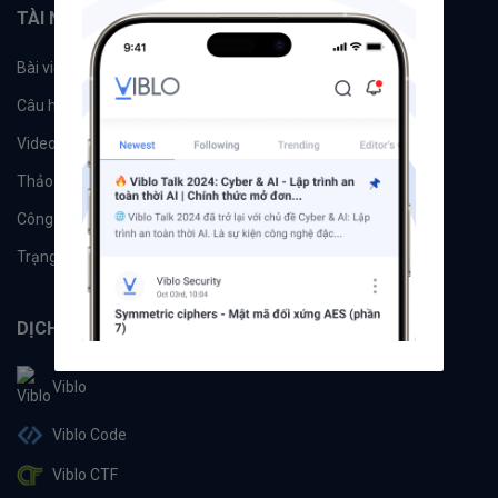
TÀI NGUYÊN
Bài viết
Tổ chức
Câu hỏi
Tags
Videos
Tác giả
Thảo luận
Đề xuất hệ thống
Công cụ
Machine Learning
Trạng thái hệ thống
DỊCH VỤ
Viblo
Viblo Code
Viblo CTF