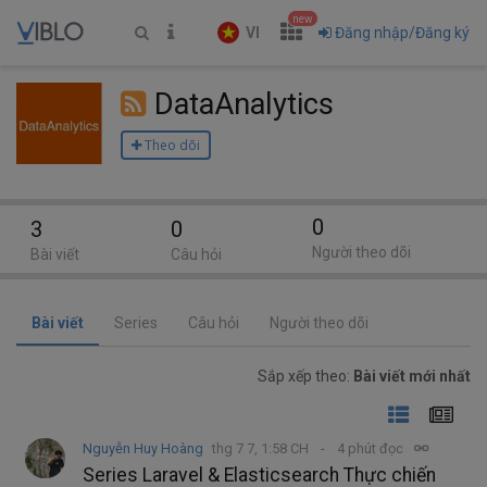
new
VI
Đăng nhập/Đăng ký
DataAnalytics
Theo dõi
0
3
0
Người theo dõi
Bài viết
Câu hỏi
Bài viết
Series
Câu hỏi
Người theo dõi
Sắp xếp theo:
Bài viết mới nhất
Nguyễn Huy Hoàng
thg 7 7, 1:58 CH
4 phút đọc
Series Laravel & Elasticsearch Thực chiến