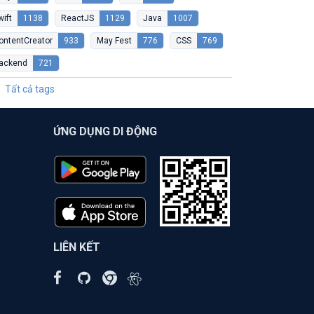
wift
1138
ReactJS
1129
Java
1007
ontentCreator
933
May Fest
776
CSS
769
ackend
721
Tất cả tags
ỨNG DỤNG DI ĐỘNG
LIÊN KẾT