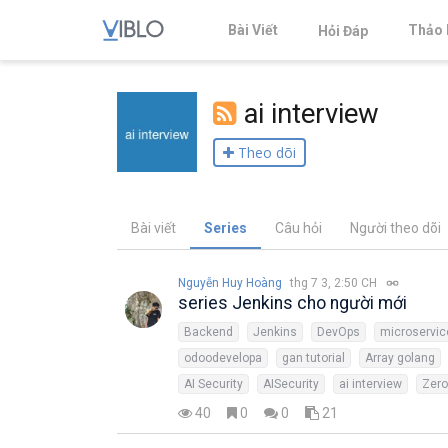
Bài Viết
Thảo 
Hỏi Đáp
ai interview
Theo dõi
Bài viết
Series
Câu hỏi
Người theo dõi
Nguyễn Huy Hoàng
thg 7 3, 2:50 CH
series Jenkins cho người mới
Backend
Jenkins
DevOps
microservic
odoodevelopa
gan tutorial
Array golang
AI Security
AISecurity
ai interview
Zer
40
0
0
21