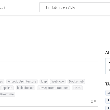
Luận
AI
es
Android Architecture
ldap
Webhook
Dockerhub
TA
Pipeline
build docker
DevOpsBestPractices
RBAC
J
oDowntime
R
0
R