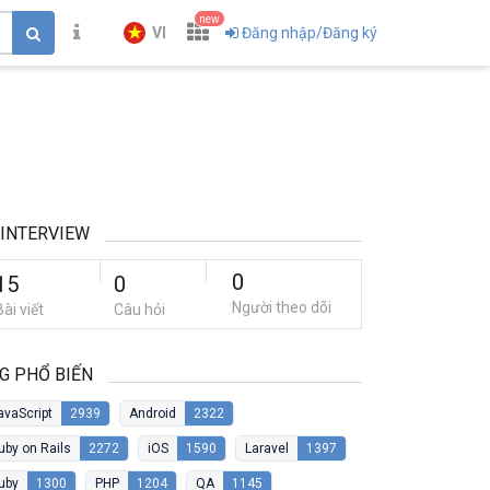
new
VI
Đăng nhập/Đăng ký
 INTERVIEW
0
15
0
Người theo dõi
Bài viết
Câu hỏi
G PHỔ BIẾN
avaScript
2939
Android
2322
uby on Rails
2272
iOS
1590
Laravel
1397
uby
1300
PHP
1204
QA
1145