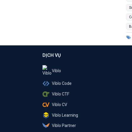
S
C
B
DỊCH VỤ
Viblo
Viblo Code
Viblo CTF
Viblo CV
Viblo Learning
Viblo Partner