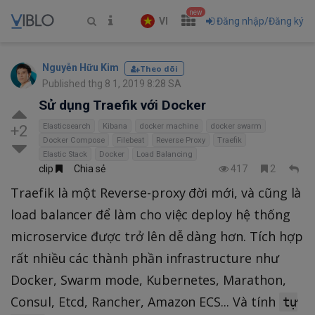
new
VI
Đăng nhập/Đăng ký
Nguyễn Hữu Kim
Theo dõi
Published thg 8 1, 2019 8:28 SA
Sử dụng Traefik với Docker
Elasticsearch
Kibana
docker machine
docker swarm
+2
Docker Compose
Filebeat
Reverse Proxy
Traefik
Elastic Stack
Docker
Load Balancing
clip
Chia sẻ
417
2
Traefik là một Reverse-proxy đời mới, và cũng là
load balancer để làm cho việc deploy hệ thống
microservice được trở lên dễ dàng hơn. Tích hợp
rất nhiều các thành phần infrastructure như
Docker, Swarm mode, Kubernetes, Marathon,
Consul, Etcd, Rancher, Amazon ECS... Và tính
tự