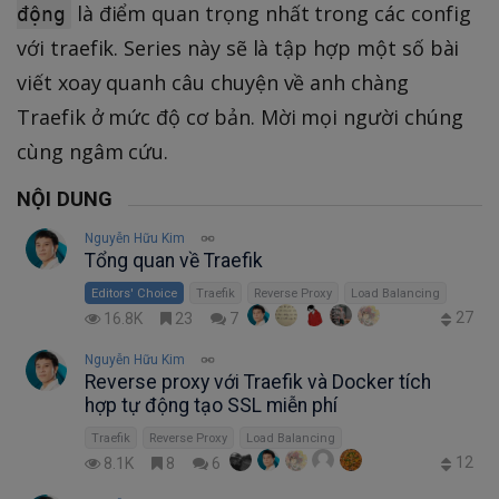
là điểm quan trọng nhất trong các config
động
với traefik. Series này sẽ là tập hợp một số bài
viết xoay quanh câu chuyện về anh chàng
Traefik ở mức độ cơ bản. Mời mọi người chúng
cùng ngâm cứu.
NỘI DUNG
Nguyễn Hữu Kim
Tổng quan về Traefik
Editors' Choice
Traefik
Reverse Proxy
Load Balancing
27
16.8K
23
7
Nguyễn Hữu Kim
Reverse proxy với Traefik và Docker tích
hợp tự động tạo SSL miễn phí
Traefik
Reverse Proxy
Load Balancing
12
8.1K
8
6