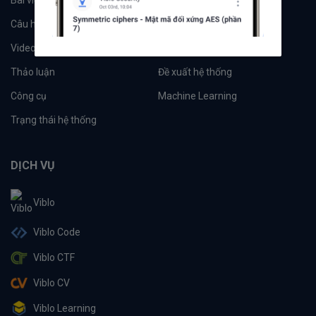
Câu hỏi
Tags
Videos
Tác giả
Thảo luận
Đề xuất hệ thống
Công cụ
Machine Learning
Trạng thái hệ thống
DỊCH VỤ
Viblo
Viblo Code
Viblo CTF
Viblo CV
Viblo Learning