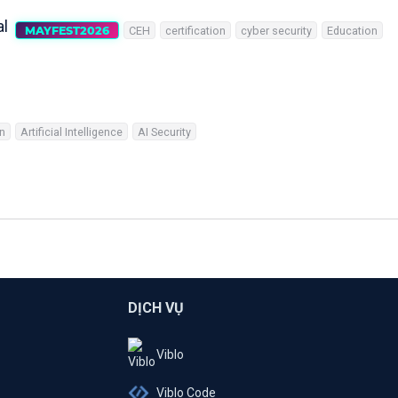
al
MAYFEST2026
CEH
certification
cyber security
Education
on
Artificial Intelligence
AI Security
DỊCH VỤ
Viblo
Viblo Code