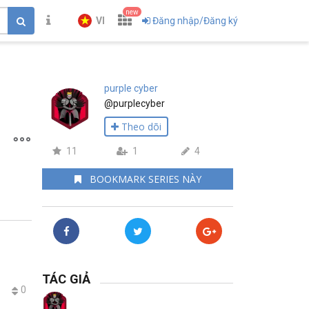
new
VI
Đăng nhập/Đăng ký
purple cyber
@purplecyber
Theo dõi
11
1
4
BOOKMARK SERIES NÀY
TÁC GIẢ
0