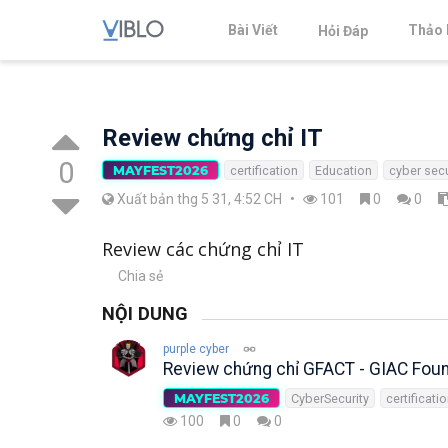
Bài Viết
Thảo 
Hỏi Đáp
Review chứng chỉ IT
0
MAYFEST2026
certification
Education
cyber secu
Xuất bản thg 5 31, 4:52 CH
•
101
0
0
Review các chứng chỉ IT
Chia sẻ
NỘI DUNG
purple cyber
Review chứng chỉ GFACT - GIAC Foun
MAYFEST2026
CyberSecurity
certificati
100
0
0