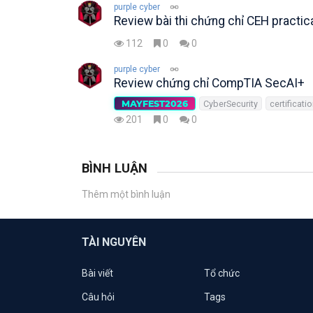
purple cyber
Review bài thi chứng chỉ CEH practic
112
0
0
purple cyber
Review chứng chỉ CompTIA SecAI+
MAYFEST2026
CyberSecurity
certificati
201
0
0
BÌNH LUẬN
Thêm một bình luận
TÀI NGUYÊN
Bài viết
Tổ chức
Câu hỏi
Tags