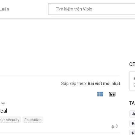
Luận
C
Sắp xếp theo:
Bài viết mới nhất
TA
ical
J
ber security
Education
R
0
R