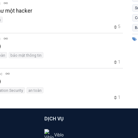
c
S
hư một hacker
C
k
5
B
c
)
oàn
bảo mật thông tin
1
ọc
)
ation Security
an toàn
1
DỊCH VỤ
Viblo