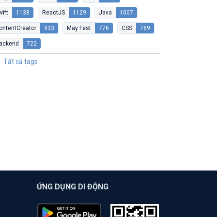
wift
1138
ReactJS
1129
Java
1007
ontentCreator
933
May Fest
776
CSS
769
ackend
722
Tất cả tags
ỨNG DỤNG DI ĐỘNG