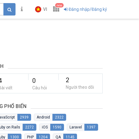
new
VI
Đăng nhập/Đăng ký
EH
2
4
0
Người theo dõi
Bài viết
Câu hỏi
G PHỔ BIẾN
avaScript
2939
Android
2322
uby on Rails
2272
iOS
1590
Laravel
1397
uby
1300
PHP
1204
QA
1145