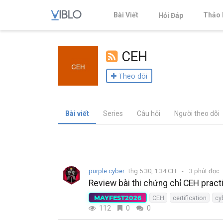
Bài Viết
Thảo 
Hỏi Đáp
CEH
Theo dõi
Bài viết
Series
Câu hỏi
Người theo dõi
purple cyber
thg 5 30, 1:34 CH
3 phút đọc
Review bài thi chứng chỉ CEH pract
MAYFEST2026
CEH
certification
cy
112
0
0