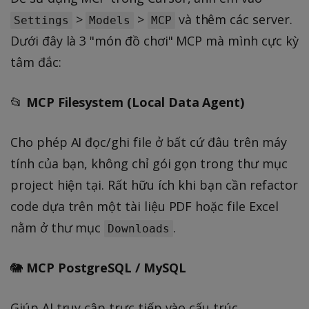
>
>
và thêm các server.
Settings
Models
MCP
Dưới đây là 3 "món đồ chơi" MCP mà mình cực kỳ
tâm đắc:
📂
MCP Filesystem (Local Data Agent)
Cho phép AI đọc/ghi file ở bất cứ đâu trên máy
tính của bạn, không chỉ gói gọn trong thư mục
project hiện tại. Rất hữu ích khi bạn cần refactor
code dựa trên một tài liệu PDF hoặc file Excel
nằm ở thư mục
.
Downloads
🐘
MCP PostgreSQL / MySQL
Giúp AI truy cập trực tiếp vào cấu trúc