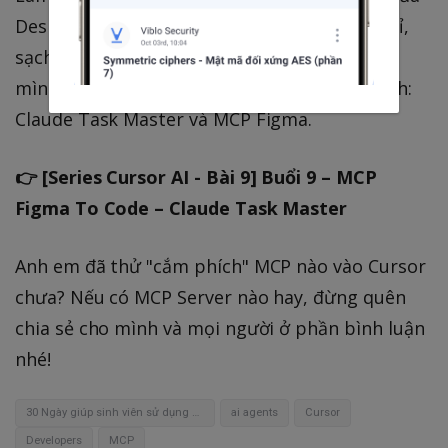
Designer thành code React hay Vue chuẩn chỉ,
sạch sẽ chỉ trong một nốt nhạc? Ở buổi tới,
mình sẽ giới thiệu một sự kết hợp thần thánh:
Claude Task Master và MCP Figma.
👉 [Series Cursor AI - Bài 9] Buổi 9 – MCP
Figma To Code – Claude Task Master
Anh em đã thử "cắm phích" MCP nào vào Cursor
chưa? Nếu có MCP Server nào hay, đừng quên
chia sẻ cho mình và mọi người ở phần bình luận
nhé!
30 Ngày giúp sinh viên sử dụng AI hiệu quả
ai agents
Cursor
Developers
MCP