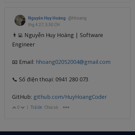
Nguyễn Huy Hoàng
@hhoang
thg 4 27, 5:50 CH
👨‍💻 Nguyễn Huy Hoàng | Software
Engineer
📧 Email:
hhoang02052004@gmail.com
📞 Số điện thoại: 0941 280 073
GitHub:
github.com/HuyHoangCoder
0
|
Trả lời
Chia sẻ