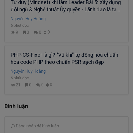
Tư duy (Mindset) khi làm Leader Bài 5: Xây dựng
đội ngũ & Nghệ thuật Ủy quyền - Lãnh đạo là tạo
ra những nhà lãnh đạo khác.
Nguyễn Huy Hoàng
5 phút đọc
0
9
0
0
PHP-CS-Fixer là gì? "Vũ khí" tự động hóa chuẩn
hóa code PHP theo chuẩn PSR sạch đẹp
Nguyễn Huy Hoàng
5 phút đọc
0
21
0
0
Bình luận
Đăng nhập để bình luận