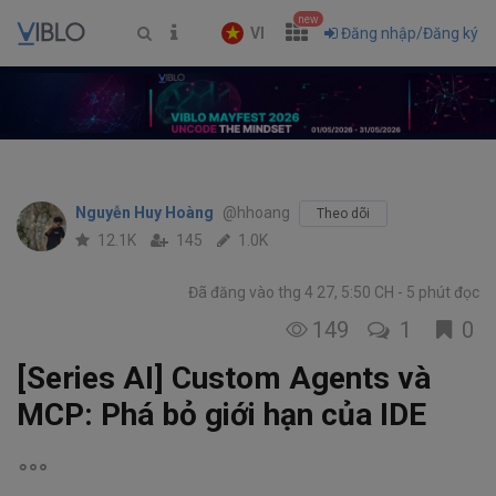
new
VI
Đăng nhập/Đăng ký
Nguyễn Huy Hoàng
@hhoang
Theo dõi
12.1K
145
1.0K
Đã đăng vào thg 4 27, 5:50 CH
5 phút đọc
149
1
0
[Series AI] Custom Agents và
MCP: Phá bỏ giới hạn của IDE