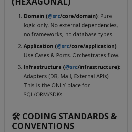
(HEXAGONAL)
Domain (
@src
/core/domain)
: Pure
logic only. No external dependencies,
no frameworks, no database types.
Application (
@src
/core/application)
:
Use Cases & Ports. Orchestrates flow.
Infrastructure (
@src
/infrastructure)
:
Adapters (DB, Mail, External APIs).
This is the ONLY place for
SQL/ORM/SDKs.
🛠️ CODING STANDARDS &
CONVENTIONS