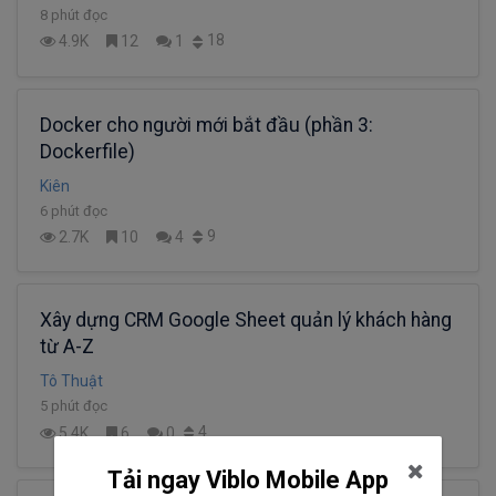
8 phút đọc
18
4.9K
12
1
Docker cho người mới bắt đầu (phần 3:
Dockerfile)
Kiên
6 phút đọc
9
2.7K
10
4
Xây dựng CRM Google Sheet quản lý khách hàng
từ A-Z
Tô Thuật
5 phút đọc
4
5.4K
6
0
Tải ngay Viblo Mobile App