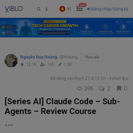
new
VI
Đăng nhập/Đăng ký
Nguyễn Huy Hoàng
@hhoang
Theo dõi
12.1K
145
1.0K
Đã đăng vào thg 4 27, 6:13 CH
4 phút đọc
396
2
0
[Series AI] Claude Code – Sub-
Agents – Review Course