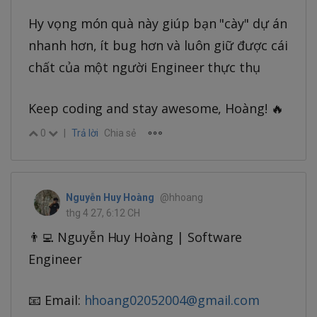
Hy vọng món quà này giúp bạn "cày" dự án
nhanh hơn, ít bug hơn và luôn giữ được cái
chất của một người Engineer thực thụ
Keep coding and stay awesome, Hoàng! 🔥
0
|
Trả lời
Chia sẻ
Nguyễn Huy Hoàng
@hhoang
thg 4 27, 6:12 CH
👨‍💻 Nguyễn Huy Hoàng | Software
Engineer
📧 Email:
hhoang02052004@gmail.com